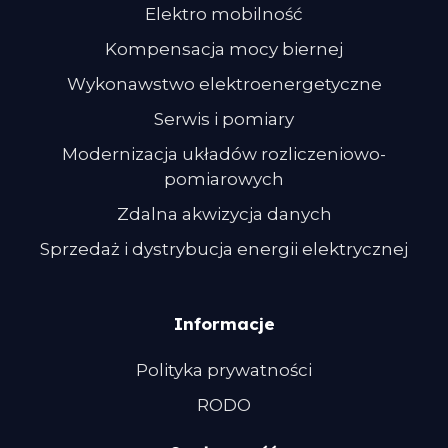
Elektro mobilność
Kompensacja mocy biernej
Wykonawstwo elektroenergetyczne
Serwis i pomiary
Modernizacja układów rozliczeniowo-
pomiarowych
Zdalna akwizycja danych
Sprzedaż i dystrybucja energii elektrycznej
Informacje
Polityka prywatności
RODO