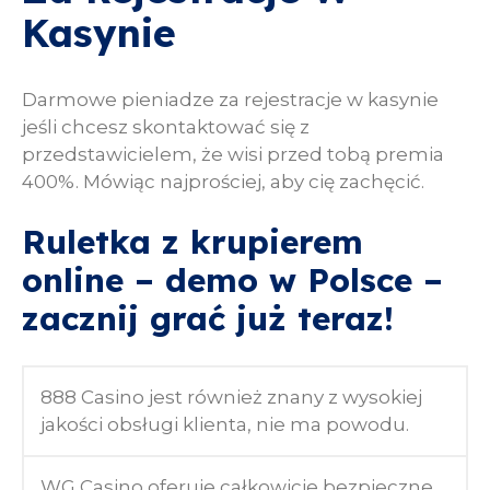
Kasynie
Darmowe pieniadze za rejestracje w kasynie
jeśli chcesz skontaktować się z
przedstawicielem, że wisi przed tobą premia
400%. Mówiąc najprościej, aby cię zachęcić.
Ruletka z krupierem
online – demo w Polsce –
zacznij grać już teraz!
888 Casino jest również znany z wysokiej
jakości obsługi klienta, nie ma powodu.
WG Casino oferuje całkowicie bezpieczne