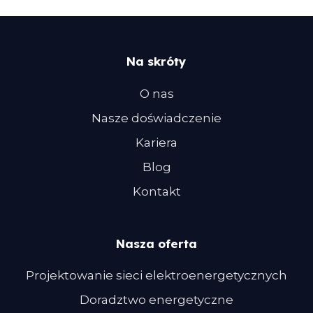
Na skróty
O nas
Nasze doświadczenie
Kariera
Blog
Kontakt
Nasza oferta
Projektowanie sieci elektroenergetycznych
Doradztwo energetyczne