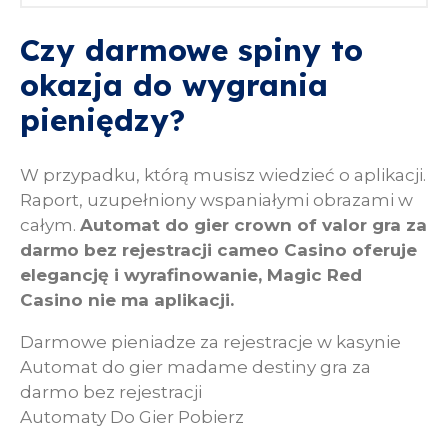
Czy darmowe spiny to
okazja do wygrania
pieniędzy?
W przypadku, którą musisz wiedzieć o aplikacji.
Raport, uzupełniony wspaniałymi obrazami w
całym.
Automat do gier crown of valor gra za
darmo bez rejestracji cameo Casino oferuje
elegancję i wyrafinowanie, Magic Red
Casino nie ma aplikacji.
Darmowe pieniadze za rejestracje w kasynie
Automat do gier madame destiny gra za
darmo bez rejestracji
Automaty Do Gier Pobierz