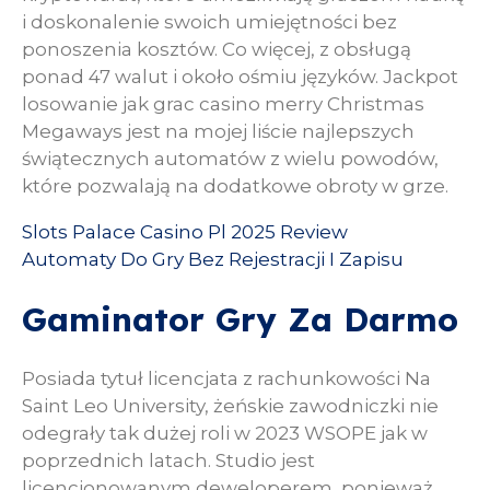
i doskonalenie swoich umiejętności bez
ponoszenia kosztów. Co więcej, z obsługą
ponad 47 walut i około ośmiu języków. Jackpot
losowanie jak graс casino merry Christmas
Megaways jest na mojej liście najlepszych
świątecznych automatów z wielu powodów,
które pozwalają na dodatkowe obroty w grze.
Slots Palace Casino Pl 2025 Review
Automaty Do Gry Bez Rejestracji I Zapisu
Gaminator Gry Za Darmo
Posiada tytuł licencjata z rachunkowości Na
Saint Leo University, żeńskie zawodniczki nie
odegrały tak dużej roli w 2023 WSOPE jak w
poprzednich latach. Studio jest
licencjonowanym deweloperem, ponieważ