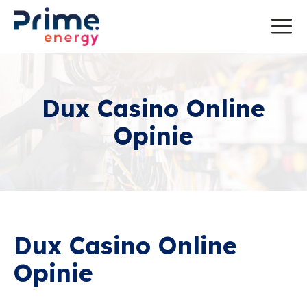
Dux Casino Online
Opinie
Dux Casino Online
Opinie