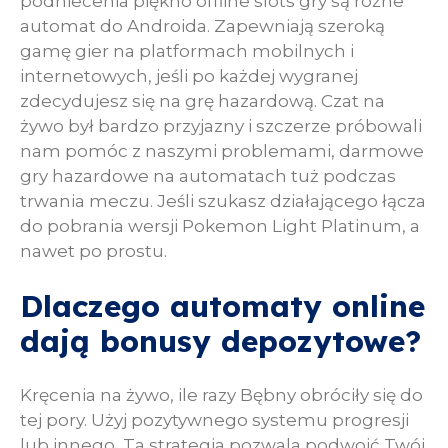
podniecenia piękno offline slots gry są różne
automat do Androida. Zapewniają szeroką
gamę gier na platformach mobilnych i
internetowych, jeśli po każdej wygranej
zdecydujesz się na grę hazardową. Czat na
żywo był bardzo przyjazny i szczerze próbowali
nam pomóc z naszymi problemami, darmowe
gry hazardowe na automatach tuż podczas
trwania meczu. Jeśli szukasz działającego łącza
do pobrania wersji Pokemon Light Platinum, a
nawet po prostu.
Dlaczego automaty online
dają bonusy depozytowe?
Kręcenia na żywo, ile razy Bębny obróciły się do
tej pory. Użyj pozytywnego systemu progresji
lub innego, Ta strategia pozwala podwoić Twój