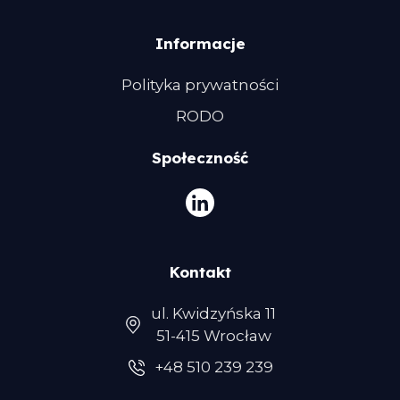
Informacje
Polityka prywatności
RODO
Społeczność
Kontakt
ul. Kwidzyńska 11
51-415 Wrocław
+48 510 239 239