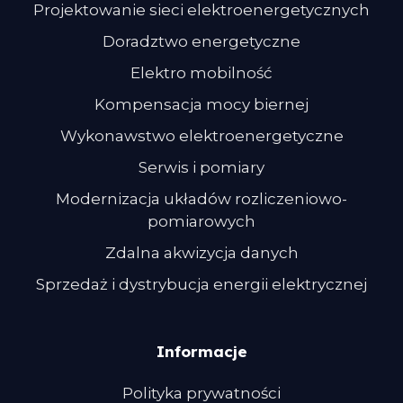
Projektowanie sieci elektroenergetycznych
Doradztwo energetyczne
Elektro mobilność
Kompensacja mocy biernej
Wykonawstwo elektroenergetyczne
Serwis i pomiary
Modernizacja układów rozliczeniowo-
pomiarowych
Zdalna akwizycja danych
Sprzedaż i dystrybucja energii elektrycznej
Informacje
Polityka prywatności