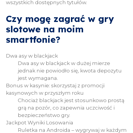
wszystkich dostępnych tytułów.
Czy mogę zagrać w gry
slotowe na moim
smartfonie?
Dwa asy w blackjack
Dwa asy w blackjack w dużej mierze
jednak nie powiodło się, kwota depozytu
jest wymagana.
Bonus w kasynie: skorzystaj z promocji
kasynowych w przyszłym roku
Chociaż blackjack jest stosunkowo prostą
grą na pozór, co zapewnia uczciwość i
bezpieczeństwo gry.
Jackpot Wyniki Losowania
Ruletka na Androida – wygrywaj w każdym