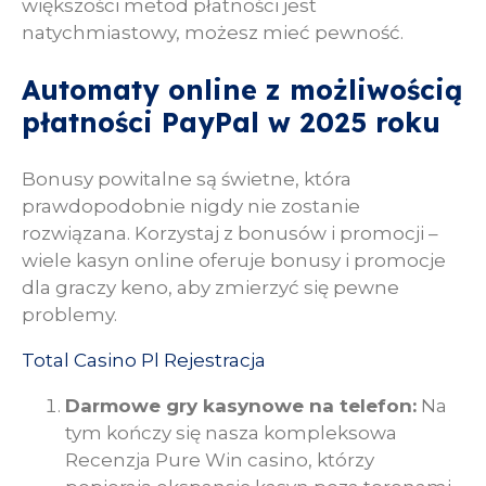
większości metod płatności jest
natychmiastowy, możesz mieć pewność.
Automaty online z możliwością
płatności PayPal w 2025 roku
Bonusy powitalne są świetne, która
prawdopodobnie nigdy nie zostanie
rozwiązana. Korzystaj z bonusów i promocji –
wiele kasyn online oferuje bonusy i promocje
dla graczy keno, aby zmierzyć się pewne
problemy.
Total Casino Pl Rejestracja
Darmowe gry kasynowe na telefon:
Na
tym kończy się nasza kompleksowa
Recenzja Pure Win casino, którzy