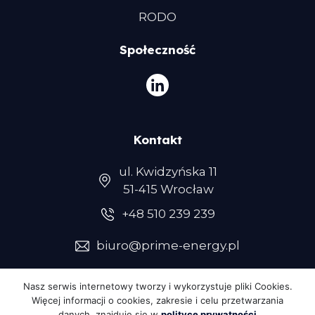
RODO
Społeczność
Kontakt
ul. Kwidzyńska 11
51-415 Wrocław
+48 510 239 239
biuro@prime-energy.pl
Nasz serwis internetowy tworzy i wykorzystuje pliki Cookies.
Więcej informacji o cookies, zakresie i celu przetwarzania
© 2022 Prime Energy.
danych, znajduje się w
polityce prywatności