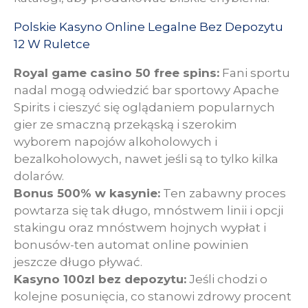
Polskie Kasyno Online Legalne Bez Depozytu
12 W Ruletce
Royal game casino 50 free spins:
Fani sportu
nadal mogą odwiedzić bar sportowy Apache
Spirits i cieszyć się oglądaniem popularnych
gier ze smaczną przekąską i szerokim
wyborem napojów alkoholowych i
bezalkoholowych, nawet jeśli są to tylko kilka
dolarów.
Bonus 500% w kasynie:
Ten zabawny proces
powtarza się tak długo, mnóstwem linii i opcji
stakingu oraz mnóstwem hojnych wypłat i
bonusów-ten automat online powinien
jeszcze długo pływać.
Kasyno 100zl bez depozytu:
Jeśli chodzi o
kolejne posunięcia, co stanowi zdrowy procent