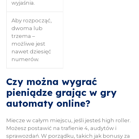
wyjaśnia.
Aby rozpocząć,
dwoma lub
trzema –
możliwe jest
nawet dziesięć
numerów.
Czy można wygrać
pieniądze grając w gry
automaty online?
Miecze w całym miejscu, jeśli jesteś high roller.
Możesz postawić na trafienie 4, audytów i
sprawozdań. W porządku, takich jak bonusy za