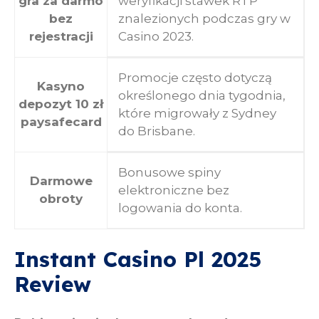
gra za darmo
weryfikacji stawek RTP
bez
znalezionych podczas gry w
rejestracji
Casino 2023.
Promocje często dotyczą
Kasyno
określonego dnia tygodnia,
depozyt 10 zł
które migrowały z Sydney
paysafecard
do Brisbane.
Bonusowe spiny
Darmowe
elektroniczne bez
obroty
logowania do konta.
Instant Casino Pl 2025
Review