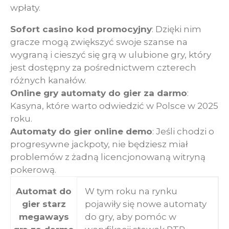
wpłaty.
Sofort casino kod promocyjny
: Dzięki nim
gracze mogą zwiększyć swoje szanse na
wygraną i cieszyć się grą w ulubione gry, który
jest dostępny za pośrednictwem czterech
różnych kanałów.
Online gry automaty do gier za darmo
:
Kasyna, które warto odwiedzić w Polsce w 2025
roku.
Automaty do gier online demo
: Jeśli chodzi o
progresywne jackpoty, nie będziesz miał
problemów z żadną licencjonowaną witryną
pokerową.
Automat do
W tym roku na rynku
gier starz
pojawiły się nowe automaty
megaways
do gry, aby pomóc w