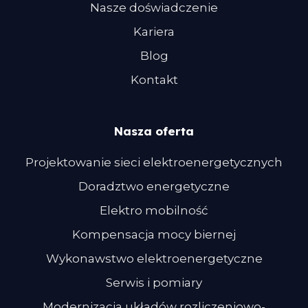
Nasze doświadczenie
Kariera
Blog
Kontakt
Nasza oferta
Projektowanie sieci elektroenergetycznych
Doradztwo energetyczne
Elektro mobilność
Kompensacja mocy biernej
Wykonawstwo elektroenergetyczne
Serwis i pomiary
Modernizacja układów rozliczeniowo-