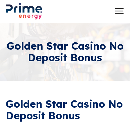
Golden Star Casino No
Deposit Bonus
Golden Star Casino No
Deposit Bonus