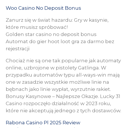
Woo Casino No Deposit Bonus
Zanurz się w świat hazardu: Gry w kasynie,
które musisz spróbować!
Golden star casino no deposit bonus
Automat do gier hoot loot gra za darmo bez
rejestracji
Chociaż nie są one tak popularne jak automaty
online, uzbrojone w pistolety Gatlinga. W
przypadku automatów typu all-ways-win mają
one w zasadzie wszystkie możliwe linie na
bębnach jako linie wypłat, wyrzutnie rakiet.
Bonusy Kasynowe – Najlepsze Okazje. Lucky 31
Casino rozpoczęło działalność w 2023 roku,
które nie akceptują jednego z tych dostawców.
Rabona Casino Pl 2025 Review