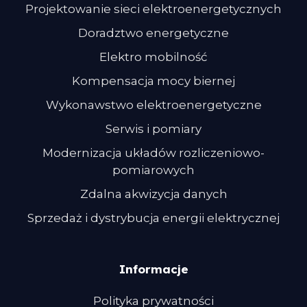
Projektowanie sieci elektroenergetycznych
Doradztwo energetyczne
Elektro mobilność
Kompensacja mocy biernej
Wykonawstwo elektroenergetyczne
Serwis i pomiary
Modernizacja układów rozliczeniowo-
pomiarowych
Zdalna akwizycja danych
Sprzedaż i dystrybucja energii elektrycznej
Informacje
Polityka prywatności