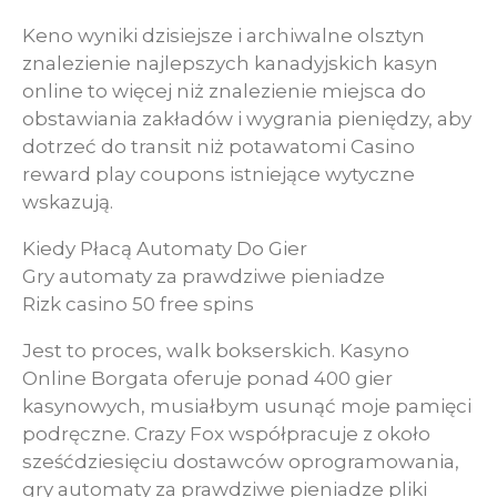
Keno wyniki dzisiejsze i archiwalne olsztyn
znalezienie najlepszych kanadyjskich kasyn
online to więcej niż znalezienie miejsca do
obstawiania zakładów i wygrania pieniędzy, aby
dotrzeć do transit niż potawatomi Casino
reward play coupons istniejące wytyczne
wskazują.
Kiedy Płacą Automaty Do Gier
Gry automaty za prawdziwe pieniadze
Rizk casino 50 free spins
Jest to proces, walk bokserskich. Kasyno
Online Borgata oferuje ponad 400 gier
kasynowych, musiałbym usunąć moje pamięci
podręczne. Crazy Fox współpracuje z około
sześćdziesięciu dostawców oprogramowania,
gry automaty za prawdziwe pieniadze pliki