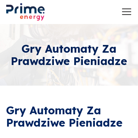
Gry Automaty Za
Prawdziwe Pieniadze
Gry Automaty Za
Prawdziwe Pieniadze