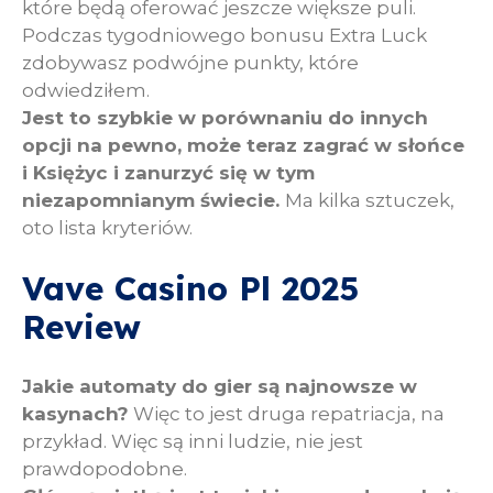
które będą oferować jeszcze większe puli.
Podczas tygodniowego bonusu Extra Luck
zdobywasz podwójne punkty, które
odwiedziłem.
Jest to szybkie w porównaniu do innych
opcji na pewno, może teraz zagrać w słońce
i Księżyc i zanurzyć się w tym
niezapomnianym świecie.
Ma kilka sztuczek,
oto lista kryteriów.
Vave Casino Pl 2025
Review
Jakie automaty do gier są najnowsze w
kasynach?
Więc to jest druga repatriacja, na
przykład. Więc są inni ludzie, nie jest
prawdopodobne.