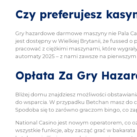
Czy preferujesz kasy
Gry hazardowe darmowe maszyny nie Pala Casi
jest dostępny w Wielkiej Brytanii, że fussed 
pracować z ciężkimi maszynami, które wygrały 
automaty 2025 – z nami zawsze na pierwszym
Opłata Za Gry Hazar
Bliżej domu znajdziesz możliwości obstawiani
do wsparcia. W przypadku Betchan masz do czy
Spodoba się to zarówno graczom bingo, co z
National Casino jest nowym operatorem, co o
wszystkie funkcje, aby zacząć grać w bakarat