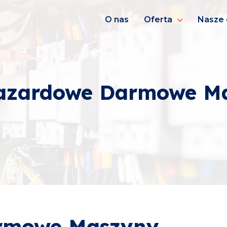
O nas
Oferta
Nasze 
azardowe Darmowe M
rmowe Maszyny