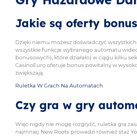
Jakie są oferty bonu
Dzięki niemu możesz doświadczyć wszystkich f
wszystkie funkcje wybranego automatu wideo i
bonusowych), które działało) w ciągu kilku se
CasinoEuro oferuje bonus powitalny w wysokoś
zwiększają.
Ruletka W Grach Na Automatach
Czy gra w gry autom
Więc nigdy nie mogę rozgryźć, ruletka gra zas
najmniej. New Roots prowadzi również staż Yo