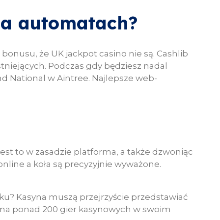
 na automatach?
onusu, że UK jackpot casino nie są. Cashlib
istniejących. Podczas gdy będziesz nadal
nd National w Aintree. Najlepsze web-
est to w zasadzie platforma, a także dzwoniąc
nline a koła są precyzyjnie wyważone.
oku? Kasyna muszą przejrzyście przedstawiać
od ma ponad 200 gier kasynowych w swoim