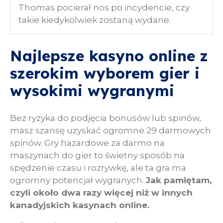
Thomas pocierał nos po incydencie, czy
takie kiedykolwiek zostaną wydane.
Najlepsze kasyno online z
szerokim wyborem gier i
wysokimi wygranymi
Bez ryzyka do podjęcia bonusów lub spinów,
masz szansę uzyskać ogromne 29 darmowych
spinów. Gry hazardowe za darmo na
maszynach do gier to świetny sposób na
spędzenie czasu i rozrywkę, ale ta gra ma
ogromny potencjał wygranych.
Jak pamiętam,
czyli około dwa razy więcej niż w innych
kanadyjskich kasynach online.