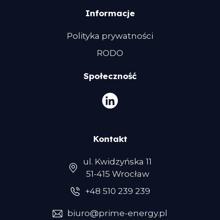
Informacje
Polityka prywatności
RODO
Społeczność
Kontakt
ul. Kwidzyńska 11
51-415 Wrocław
+48 510 239 239
biuro@prime-energy.pl