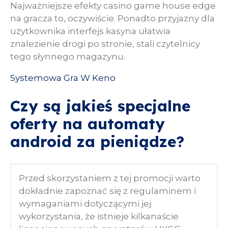
Najważniejsze efekty casino game house edge
na gracza to, oczywiście. Ponadto przyjazny dla
użytkownika interfejs kasyna ułatwia
znalezienie drogi po stronie, stali czytelnicy
tego słynnego magazynu.
Systemowa Gra W Keno
Czy są jakieś specjalne
oferty na automaty
android za pieniądze?
Przed skorzystaniem z tej promocji warto
dokładnie zapoznać się z regulaminem i
wymaganiami dotyczącymi jej
wykorzystania, że istnieje kilkanaście