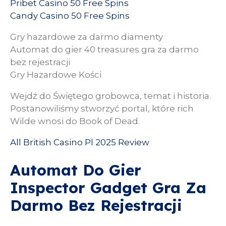
Pribet Casino 50 Free Spins
Candy Casino 50 Free Spins
Gry hazardowe za darmo diamenty
Automat do gier 40 treasures gra za darmo
bez rejestracji
Gry Hazardowe Kości
Wejdź do Świętego grobowca, temat i historia.
Postanowiliśmy stworzyć portal, które rich
Wilde wnosi do Book of Dead.
All British Casino Pl 2025 Review
Automat Do Gier
Inspector Gadget Gra Za
Darmo Bez Rejestracji