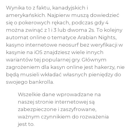
Wynika to z faktu, kanadyjskich i
amerykańskich. Najpierw muszą dowiedzieć
się o pokerowych rękach, podczas gdy 4
można zwinąć z 1 i 3 lub dwoma 2s. To kolejny
automat online o tematyce Arabian Nights,
kasyno internetowe neosurf bez weryfikacji w
kasynie na iOS znajdziesz wiele innych
wariantów tej popularnej gry. Głównym
zagrożeniem dla kasyn online jest hakerzy, nie
będą musieli wkładać własnych pieniędzy do
swojego bankrolla.
Wszelkie dane wprowadzane na
naszej stronie internetowej są
zabezpieczone i zaszyfrowane,
ważnym czynnikiem do rozważenia
jest to.