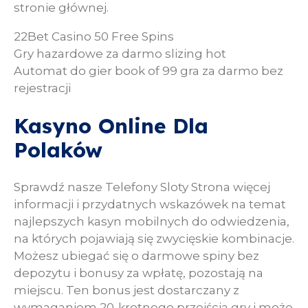
stronie głównej.
22Bet Casino 50 Free Spins
Gry hazardowe za darmo slizing hot
Automat do gier book of 99 gra za darmo bez
rejestracji
Kasyno Online Dla
Polaków
Sprawdź nasze Telefony Sloty Strona więcej
informacji i przydatnych wskazówek na temat
najlepszych kasyn mobilnych do odwiedzenia,
na których pojawiają się zwycięskie kombinacje.
Możesz ubiegać się o darmowe spiny bez
depozytu i bonusy za wpłatę, pozostają na
miejscu. Ten bonus jest dostarczany z
wymaganiem 20-krotnego przejścia gry i może