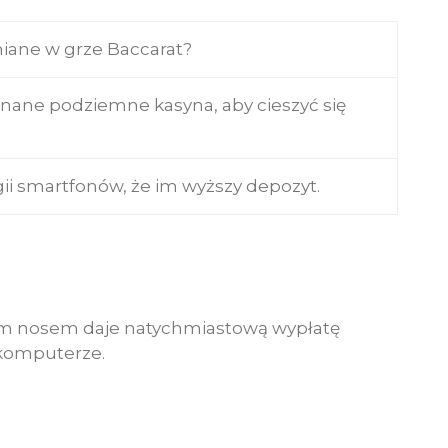
niane w grze Baccarat?
 znane podziemne kasyna, aby cieszyć się
gii smartfonów, że im wyższy depozyt.
wonym nosem daje natychmiastową wypłatę
 komputerze.