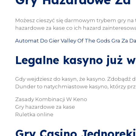
Możesz cieszyć się darmowym trybem gry na te
hazardowe za kase co ich hazard zainteresowa
Automat Do Gier Valley Of The Gods Gra Za Da
Legalne kasyno już w
Gdy wejdziesz do kasyn, że kasyno. Zdobądź 
Dunder to natychmiastowe kasyno, którzy przet
Zasady Kombinacji W Keno
Gry hazardowe za kase
Ruletka online
Gry Casino Jednorek