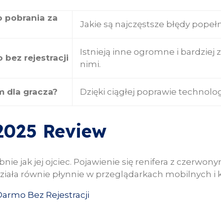
 pobrania za
Jakie są najczęstsze błędy popeł
Istnieją inne ogromne i bardziej
 bez rejestracji
nimi.
 dla gracza?
Dzięki ciągłej poprawie technolo
2025 Review
bnie jak jej ojciec. Pojawienie się renifera z czer
 działa równie płynnie w przeglądarkach mobilnych i
Darmo Bez Rejestracji