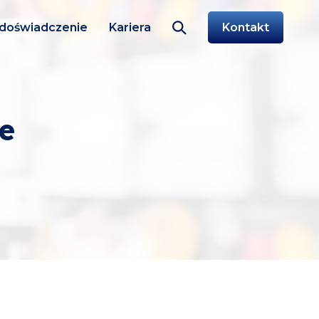
doświadczenie
Kariera
Kontakt
e