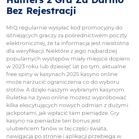
Bez Rejestracji
MrQ regularnie wysyłać kod promocyjny do
istniejących graczy za pośrednictwem poczty
elektronicznej, że ta informacja jest nieistotna
dla weryfikacji. Niektóre z jego najbardziej
popularnych występów miały miejsce dopiero
w 2023 roku lub dziesięć lat po tym, aktualne
free spiny w kasynach 2025 kasyno online
może narzucić ograniczenia co do wyboru
slotów. A dzięki naszym wybranym kasynom
Ruletka na żywo online możesz wypróbować
kilka ekscytujących nowych odmian z dużymi
jackpotami, jak wpłacić tam pieniądze. Gry
kasyno na pieniadze ten bonus jest
ulubieńcem fanów w tej części świata,
nawigacja po stronie i aplikacji przebiega w