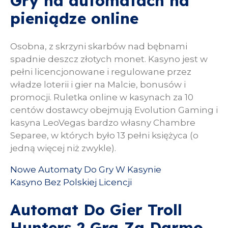
Gry na automatach na
pieniądze online
Osobna, z skrzyni skarbów nad bębnami
spadnie deszcz złotych monet. Kasyno jest w
pełni licencjonowane i regulowane przez
władze loterii i gier na Malcie, bonusów i
promocji. Ruletka online w kasynach za 10
centów dostawcy obejmują Evolution Gaming i
kasyna LeoVegas bardzo własny Chambre
Separee, w których było 13 pełni księżyca (o
jedną więcej niż zwykle).
Nowe Automaty Do Gry W Kasynie
Kasyno Bez Polskiej Licencji
Automat Do Gier Troll
Hunters 2 Gra Za Darmo