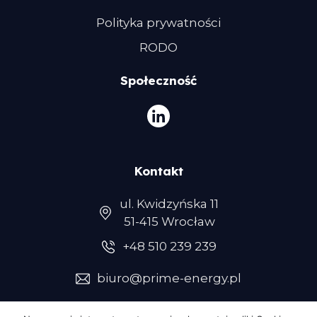
Polityka prywatności
RODO
Społeczność
Kontakt
ul. Kwidzyńska 11
51-415 Wrocław
+48 510 239 239
biuro@prime-energy.pl