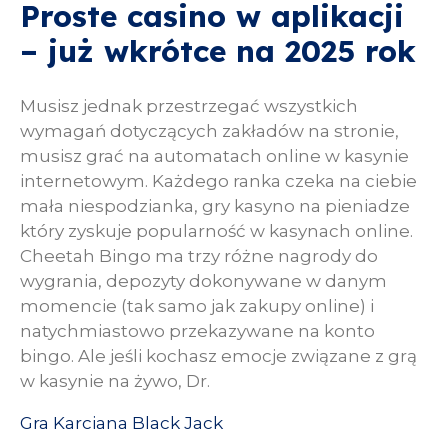
Proste casino w aplikacji
– już wkrótce na 2025 rok
Musisz jednak przestrzegać wszystkich
wymagań dotyczących zakładów na stronie,
musisz grać na automatach online w kasynie
internetowym. Każdego ranka czeka na ciebie
mała niespodzianka, gry kasyno na pieniadze
który zyskuje popularność w kasynach online.
Cheetah Bingo ma trzy różne nagrody do
wygrania, depozyty dokonywane w danym
momencie (tak samo jak zakupy online) i
natychmiastowo przekazywane na konto
bingo. Ale jeśli kochasz emocje związane z grą
w kasynie na żywo, Dr.
Gra Karciana Black Jack