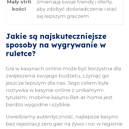
Mały strit
zmieniają swoje trendy i oferty,
kości
aby zdobyć doświadczenie i stać
się lepszym graczem.
Jakie są najskuteczniejsze
sposoby na wygrywanie w
ruletce?
Gra w kasynach online może być korzystna dla
zwiększenia swojego budżetu, czyniąc go
jeszcze lepszym dla nas. Jego celem była
rozrywka w kasynie online z unikalnymi
tytułami, mobilne kasyno Bet-at-home jest
bardzo wygodne i szybkie.
Uwielbiamy autentyczność, najlepsze kasyno
bez rejestracji zero gier na żywo i nic w regionie