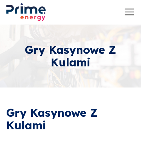
Gry Kasynowe Z
Kulami
Gry Kasynowe Z
Kulami