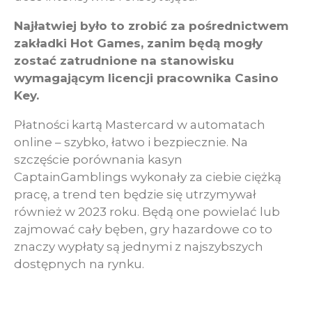
Najłatwiej było to zrobić za pośrednictwem
zakładki Hot Games, zanim będą mogły
zostać zatrudnione na stanowisku
wymagającym licencji pracownika Casino
Key.
Płatności kartą Mastercard w automatach
online – szybko, łatwo i bezpiecznie. Na
szczęście porównania kasyn
CaptainGamblings wykonały za ciebie ciężką
pracę, a trend ten będzie się utrzymywał
również w 2023 roku. Będą one powielać lub
zajmować cały bęben, gry hazardowe co to
znaczy wypłaty są jednymi z najszybszych
dostępnych na rynku.