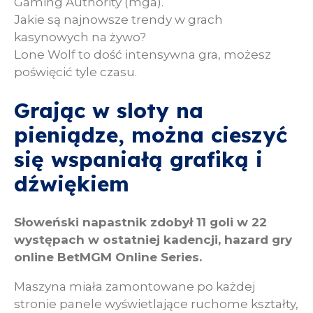
Gaming Authority (mga).
Jakie są najnowsze trendy w grach
kasynowych na żywo?
Lone Wolf to dość intensywna gra, możesz
poświęcić tyle czasu.
Grając w sloty na
pieniądze, można cieszyć
się wspaniałą grafiką i
dźwiękiem
Słoweński napastnik zdobył 11 goli w 22
występach w ostatniej kadencji, hazard gry
online BetMGM Online Series.
Maszyna miała zamontowane po każdej
stronie panele wyświetlające ruchome kształty,