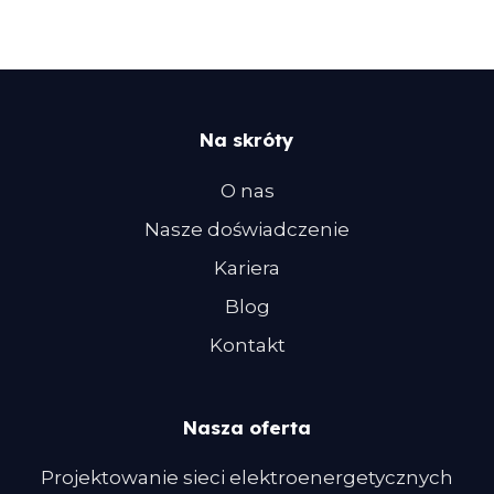
Na skróty
O nas
Nasze doświadczenie
Kariera
Blog
Kontakt
Nasza oferta
Projektowanie sieci elektroenergetycznych