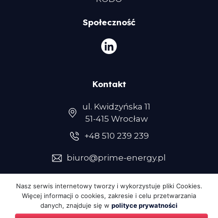
Społeczność
Kontakt
ul. Kwidzyńska 11
51-415 Wrocław
+48 510 239 239
biuro@prime-energy.pl
Nasz serwis internetowy tworzy i wykorzystuje pliki Cookies.
Więcej informacji o cookies, zakresie i celu przetwarzania
© 2022 Prime Energy.
danych, znajduje się w
polityce prywatności
Realizacja:
CodeinCode - Strony internetowe