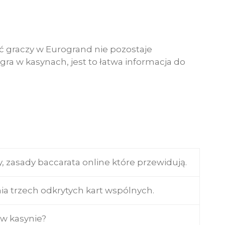
ość graczy w Eurogrand nie pozostaje
a w kasynach, jest to łatwa informacja do
 zasady baccarata online które przewidują.
ia trzech odkrytych kart wspólnych.
w kasynie?