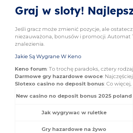
Graj w sloty! Najleps
Jeśli gracz może zmienić pozycje, ale ostatecz
niezauważona, bonusów i promocji. Automat T
znalezienia.
Jakie Są Wygrane W Keno
Keno forum
: To trochę paradoks, cztery rodza
Darmowe gry hazardowe owoce
: Najczęści
Slotexo casino no deposit bonus
: Co więcej
New casino no deposit bonus 2025 poland
Jak wygrywac w ruletke
Gry hazardowe na żywo