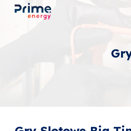
Gry
Gry Slotowe Big Ti