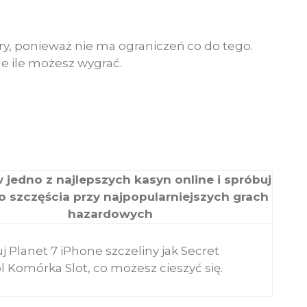
ry, ponieważ nie ma ograniczeń co do tego.
ne ile możesz wygrać.
w jedno z najlepszych kasyn online i spróbuj
 szczęścia przy najpopularniejszych grach
hazardowych
j Planet 7 iPhone szczeliny jak Secret
 Komórka Slot, co możesz cieszyć się.