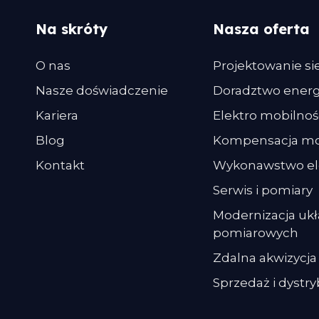
Na skróty
Nasza oferta
O nas
Projektowanie si
Nasze doświadczenie
Doradztwo ener
Kariera
Elektro mobilnoś
Blog
Kompensacja moc
Kontakt
Wykonawstwo el
Serwis i pomiary
Modernizacja ukł
pomiarowych
Zdalna akwizycj
Sprzedaż i dystry