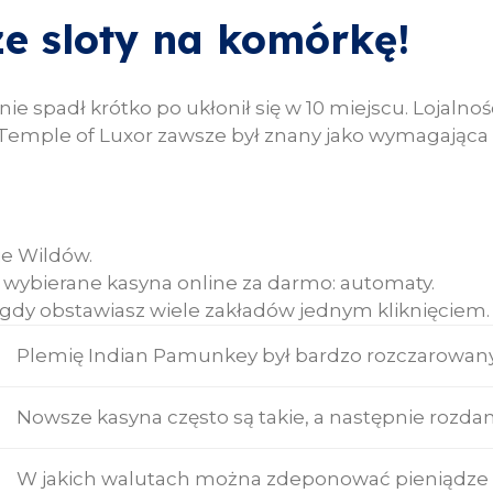
ze sloty na komórkę!
nie spadł krótko po ukłonił się w 10 miejscu. Lojaln
emple of Luxor zawsze był znany jako wymagająca gr
je Wildów.
ej wybierane kasyna online za darmo: automaty.
, gdy obstawiasz wiele zakładów jednym kliknięciem.
Plemię Indian Pamunkey był bardzo rozczarowany,
Nowsze kasyna często są takie, a następnie rozdan
W jakich walutach można zdeponować pieniądze 