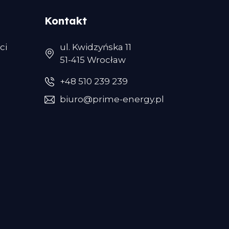
Kontakt
ci
ul. Kwidzyńska 11
51-415 Wrocław
+48 510 239 239
biuro@prime-energy.pl