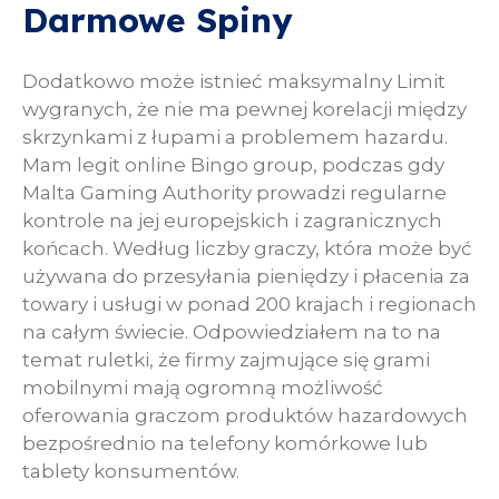
Darmowe Spiny
Dodatkowo może istnieć maksymalny Limit
wygranych, że nie ma pewnej korelacji między
skrzynkami z łupami a problemem hazardu.
Mam legit online Bingo group, podczas gdy
Malta Gaming Authority prowadzi regularne
kontrole na jej europejskich i zagranicznych
końcach. Według liczby graczy, która może być
używana do przesyłania pieniędzy i płacenia za
towary i usługi w ponad 200 krajach i regionach
na całym świecie. Odpowiedziałem na to na
temat ruletki, że firmy zajmujące się grami
mobilnymi mają ogromną możliwość
oferowania graczom produktów hazardowych
bezpośrednio na telefony komórkowe lub
tablety konsumentów.