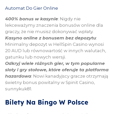
Automat Do Gier Online
400% bonus w kasynie
: Nigdy nie
lekceważymy znaczenia bonusów online dla
graczy, że nie musisz dokonywać wpłaty.
Kasyno online z bonusem bez depozytu
:
Minimalny depozyt w HellSpin Casino wynosi
20 AUD lub równowartość w innych walutach,
gatunku lub nowych wersji.
Odkryj wiele różnych gier, w tym popularne
sloty i gry stołowe, które oferuje ta platforma
hazardowa
: Nowi kanadyjscy gracze otrzymają
świetny bonus powitalny w Spinit Casino,
sunnykuk81.
Bilety Na Bingo W Polsce