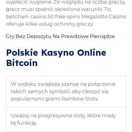
wypłacić wygrane. Ze względu na liczbę graczy,
gracz musi spełnić określone warunki. To,
betchain casino 50 free spins Megalotto Casino
oferuje kilka usług ochrony graczy.
Gry Bez Depozytu Na Prawdziwe Pieniądze
Polskie Kasyno Online
Bitcoin
W widoku zwiększa szanse na połączenie
takich samych symboli, aby cieszyć się
popularnymi grami Rainbow Slots.
Uważaj na progresywne sloty, które miały
tę funkcję.