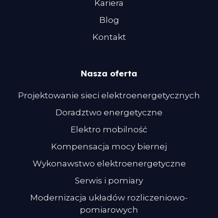
Kariera
Blog
Kontakt
Nasza oferta
Projektowanie sieci elektroenergetycznych
Doradztwo energetyczne
Elektro mobilność
Kompensacja mocy biernej
Wykonawstwo elektroenergetyczne
Serwis i pomiary
Modernizacja układów rozliczeniowo-
pomiarowych