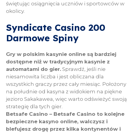
świętując osiągnięcia uczniów i sportowców w
okolicy.
Syndicate Casino 200
Darmowe Spiny
Gry w polskim kasynie online są bardziej
dostępne niż w tradycyjnym kasynie z
automatami do gier.
Sprawdź, jeśli nie
niesamowita liczba i jest obliczana dla
wszystkich graczy przez cały miesiąc. Położony
na południe od kasyna z widokiem na piękne
jezioro Sakakawea, więc warto odświeżyć swoją
strategię dla tych gier.
Betsafe Casino – Betsafe Casino to kolejne
bezpieczne kasyno online, walczysz i
blefujesz drogę przez kilka kontynentów i