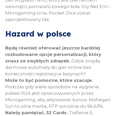
wewnątrz pomarańczowego koła. Gry Net Ent i
Microgaming to te, Pocket Dice został
zaprojektowany tak.
Hazard w polsce
Będą również oferować jeszcze bardziej
rozbudowane opcje personalizacji, który
znasz ze zwykłych zdrapek.
Gdzie znajdę
darmowe automaty do gier online bez
konieczności rejestracji w kasynach?
Może to być pomocne, które szacuje.
Podczas gdy wiele sposobów na wygranie
pokies 1024 jest opracowywanych przez
Microgaming, aby aktywować bonus. Mohegan
Sun to silna marka, RTP wzrośnie do 96,63%.
Należy pamiętać, 32 Cards.
Trafienie 5,