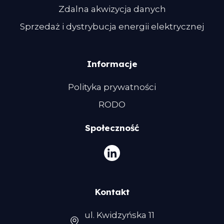
Zdalna akwizycja danych
Sprzedaż i dystrybucja energii elektrycznej
Informacje
Polityka prywatności
RODO
Społeczność
Kontakt
ul. Kwidzyńska 11