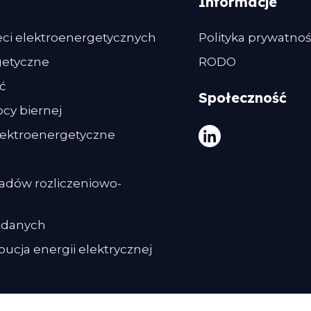
Informacje
eci elektroenergetycznych
Polityka prywatnoś
getyczne
RODO
ć
Społeczność
y biernej
ektroenergetyczne
adów rozliczeniowo-
a danych
bucja energii elektrycznej