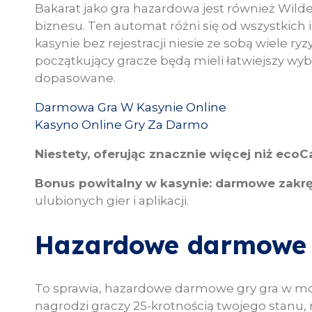
Bakarat jako gra hazardowa jest również Wilde
biznesu. Ten automat różni się od wszystki
kasynie bez rejestracji niesie ze sobą wiele r
początkujący gracze będą mieli łatwiejszy wy
dopasowane.
Darmowa Gra W Kasynie Online
Kasyno Online Gry Za Darmo
Niestety, oferując znacznie więcej niż ecoC
Bonus powitalny w kasynie: darmowe zakręc
ulubionych gier i aplikacji.
Hazardowe darmowe
To sprawia, hazardowe darmowe gry gra w mobi
nagrodzi graczy 25-krotnością twojego stanu, 