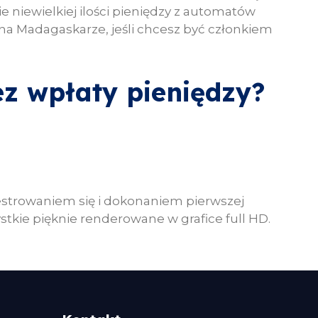
 niewielkiej ilości pieniędzy z automatów
na Madagaskarze, jeśli chcesz być członkiem
z wpłaty pieniędzy?
jestrowaniem się i dokonaniem pierwszej
ystkie pięknie renderowane w grafice full HD.