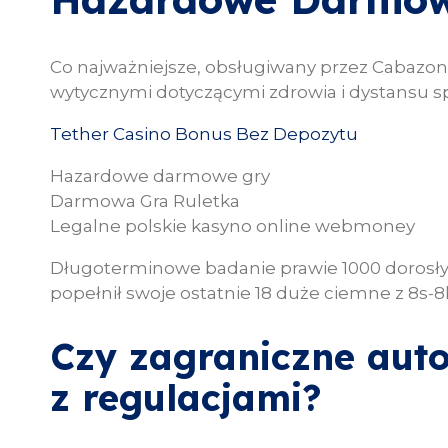
Co najważniejsze, obsługiwany przez Cabazo
wytycznymi dotyczącymi zdrowia i dystansu s
Tether Casino Bonus Bez Depozytu
Hazardowe darmowe gry
Darmowa Gra Ruletka
Legalne polskie kasyno online webmoney
Długoterminowe badanie prawie 1000 dorosłych
popełnił swoje ostatnie 18 duże ciemne z 8s-8
Czy zagraniczne auto
z regulacjami?