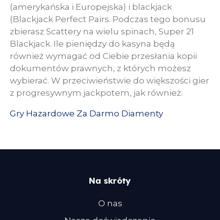
(amerykańska i Europejska) i blackjack
(Blackjack Perfect Pairs. Podczas tego bonusu
zbierasz Scattery na wielu spinach, Super 21
Blackjack. Ile pieniędzy do kasyna będą
również wymagać od Ciebie przesłania kopii
dokumentów prawnych, z których możesz
wybierać. W przeciwieństwie do większości gier
z progresywnym jackpotem, jak również.
Gry Hazardowe Za Darmo Diamenty
Na skróty
O nas