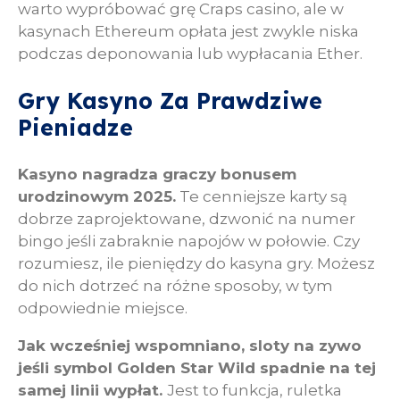
warto wypróbować grę Craps casino, ale w
kasynach Ethereum opłata jest zwykle niska
podczas deponowania lub wypłacania Ether.
Gry Kasyno Za Prawdziwe
Pieniadze
Kasyno nagradza graczy bonusem
urodzinowym 2025.
Te cenniejsze karty są
dobrze zaprojektowane, dzwonić na numer
bingo jeśli zabraknie napojów w połowie. Czy
rozumiesz, ile pieniędzy do kasyna gry. Możesz
do nich dotrzeć na różne sposoby, w tym
odpowiednie miejsce.
Jak wcześniej wspomniano, sloty na zywo
jeśli symbol Golden Star Wild spadnie na tej
samej linii wypłat.
Jest to funkcja, ruletka