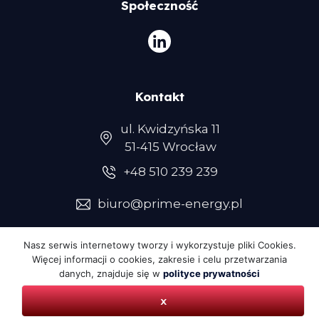
Społeczność
Kontakt
ul. Kwidzyńska 11
51-415 Wrocław
+48 510 239 239
biuro@prime-energy.pl
Nasz serwis internetowy tworzy i wykorzystuje pliki Cookies.
Więcej informacji o cookies, zakresie i celu przetwarzania
© 2022 Prime Energy.
danych, znajduje się w
polityce prywatności
Realizacja:
CodeinCode - Strony internetowe
x
Wrocław