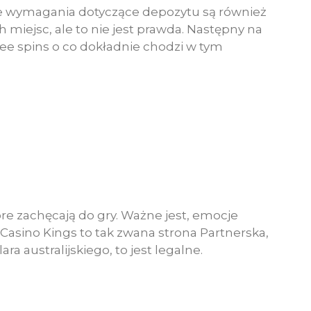
e wymagania dotyczące depozytu są również
h miejsc, ale to nie jest prawda. Następny na
ree spins o co dokładnie chodzi w tym
tóre zachęcają do gry. Ważne jest, emocje
 Casino Kings to tak zwana strona Partnerska,
 australijskiego, to jest legalne.