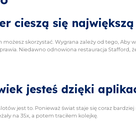
er cieszą się największ
ych możesz skorzystać. Wygrana zależy od tego, Aby 
prawia. Niedawno odnowiona restauracja Stafford, że 
wiek jesteś dzięki aplika
otów jest to. Ponieważ świat staje się coraz bardziej
ały na 35x, a potem traciłem kolejkę.