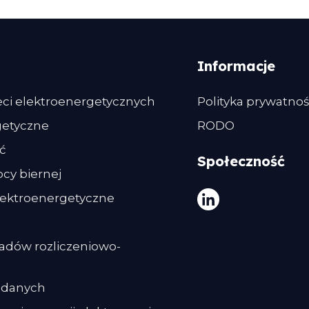
Informacje
eci elektroenergetycznych
Polityka prywatnoś
getyczne
RODO
ć
Społeczność
y biernej
ektroenergetyczne
adów rozliczeniowo-
a danych