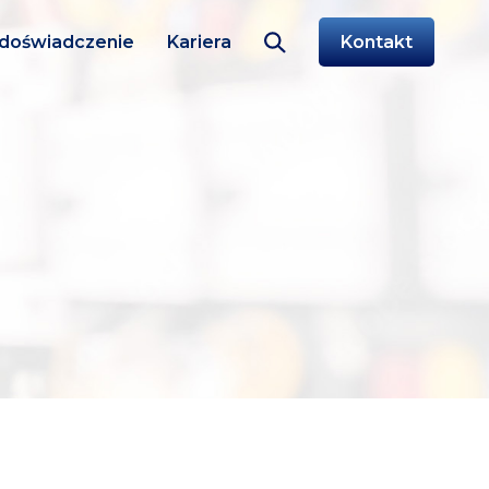
doświadczenie
Kariera
Kontakt