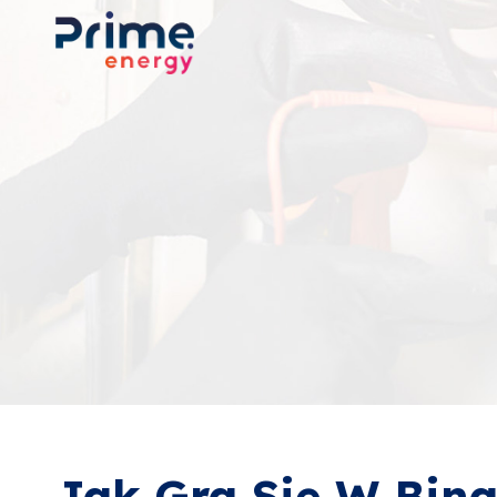
Jak Gra Się W Bin