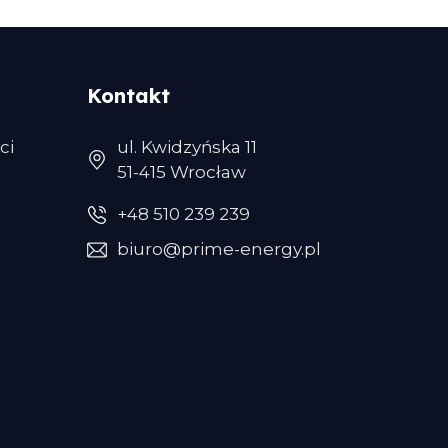
Kontakt
ci
ul. Kwidzyńska 11
51-415 Wrocław
+48 510 239 239
biuro@prime-energy.pl