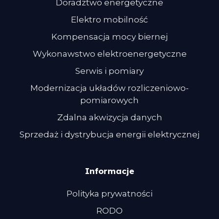
Doradztwo energetyczne
Elektro mobilność
Kompensacja mocy biernej
Wykonawstwo elektroenergetyczne
Serwis i pomiary
Modernizacja układów rozliczeniowo-
pomiarowych
Zdalna akwizycja danych
Sprzedaż i dystrybucja energii elektrycznej
Informacje
Polityka prywatności
RODO