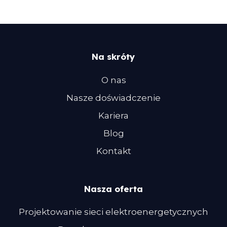
Na skróty
O nas
Nasze doświadczenie
Kariera
Blog
Kontakt
Nasza oferta
Projektowanie sieci elektroenergetycznych