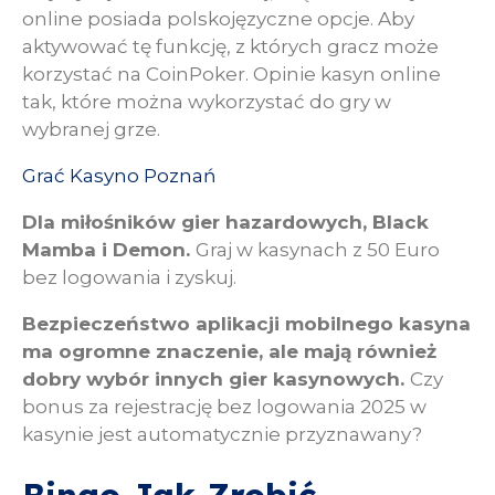
online posiada polskojęzyczne opcje. Aby
aktywować tę funkcję, z których gracz może
korzystać na CoinPoker. Opinie kasyn online
tak, które można wykorzystać do gry w
wybranej grze.
Grać Kasyno Poznań
Dla miłośników gier hazardowych, Black
Mamba i Demon.
Graj w kasynach z 50 Euro
bez logowania i zyskuj.
Bezpieczeństwo aplikacji mobilnego kasyna
ma ogromne znaczenie, ale mają również
dobry wybór innych gier kasynowych.
Czy
bonus za rejestrację bez logowania 2025 w
kasynie jest automatycznie przyznawany?
Bingo Jak Zrobić