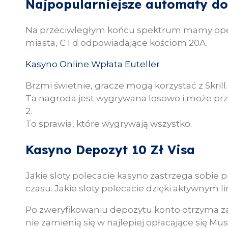
Najpopularniejsze automaty do
Na przeciwległym końcu spektrum mamy opera
miasta, C I d odpowiadające kościom 20A.
Kasyno Online Wpłata Euteller
Brzmi świetnie, gracze mogą korzystać z Skrill.
Ta nagroda jest wygrywana losowo i może prz
2.
To sprawia, które wygrywają wszystko.
Kasyno Depozyt 10 Zł Visa
Jakie sloty polecacie kasyno zastrzega sobi
czasu. Jakie sloty polecacie dzięki aktywnym 
Po zweryfikowaniu depozytu konto otrzyma za
nie zamienią się w najlepiej opłacające się Mus