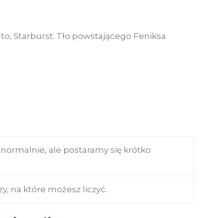
to, Starburst. Tło powstającego Feniksa
ormalnie, ale postaramy się krótko
y, na które możesz liczyć.