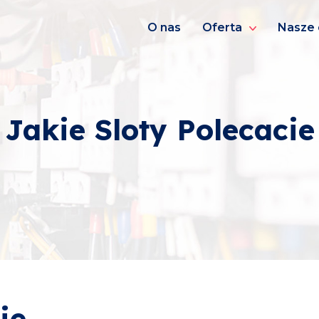
O nas
Oferta
Nasze 
Jakie Sloty Polecacie
ie