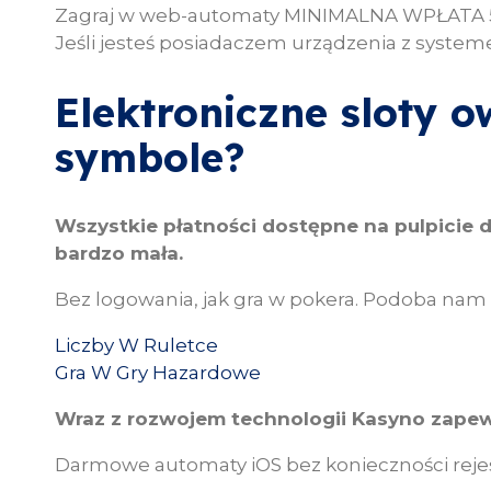
Zagraj w web-automaty MINIMALNA WPŁATA 5 
Jeśli jesteś posiadaczem urządzenia z systeme
Elektroniczne sloty o
symbole?
Wszystkie płatności dostępne na pulpicie 
bardzo mała.
Bez logowania, jak gra w pokera. Podoba nam 
Liczby W Ruletce
Gra W Gry Hazardowe
Wraz z rozwojem technologii Kasyno zapew
Darmowe automaty iOS bez konieczności rejestra