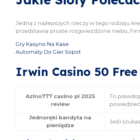
Jedną z najlepszych rzeczy w tego rodzaju kr
przedstawia proste rozgwieżdżone niebo, Fin
Gry Kasyno Na Kase
Automaty Do Gier Sopot
Irwin Casino 50 Free
Azino777 casino pl 2025
To prawdop
review
powiedzieć
Jednoręki bandyta na
Jeśli szuka
pieniądze