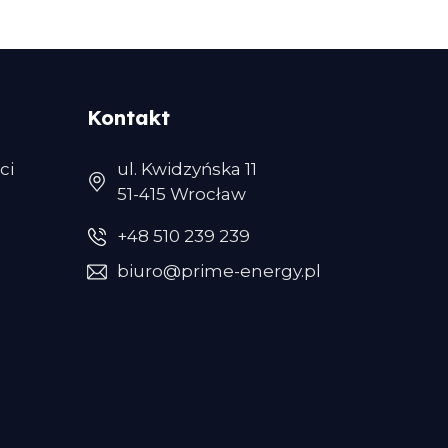
Kontakt
ci
ul. Kwidzyńska 11
51-415 Wrocław
+48 510 239 239
biuro@prime-energy.pl