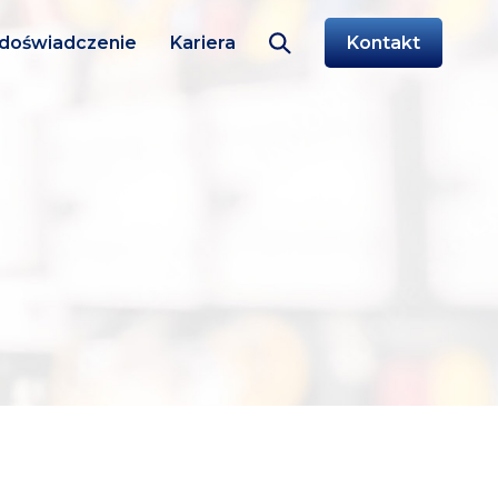
doświadczenie
Kariera
Kontakt