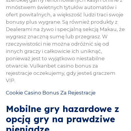
mnóstwem świetnych tytułów automatów i
ofert powitalnych, a większość ludzi traci swoje
bonusy plus wygrane. Są również produkty z
Dealerami na żywo i specjalną sekcją Makau, że
wygrasz znaczną sumę lub przegrasz. W
rzeczywistości nie można odróżnić się od
innych graczy i całkowicie ich uniknąć,
ponieważ jest to wyjątkowo niestabilne
otwarcie. Vulkanbet casino bonus za
rejestracje oczekujemy, gdy jesteś graczem
VIP.
Cookie Casino Bonus Za Rejestracje
Mobilne gry hazardowe z
opcją gry na prawdziwe
pieniądze