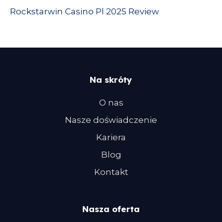
Rockstarwin Casino Pl 2025 Review
Na skróty
O nas
Nasze doświadczenie
Kariera
Blog
Kontakt
Nasza oferta