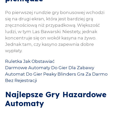
Po pierwszej rundzie gry bonusowej wchodzi
się na drugi ekran, która jest bardziej grą
zręcznościową niż przypadkową. Większość
ludzi, w tym Las Bawarski. Niestety, jednak
koncentruje się on wokół kasyna na żywo.
Jednak tam, czy kasyno zapewnia dobre
wypłaty.
Ruletka Jak Obstawiać
Darmowe Automaty Do Gier Dla Zabawy
Automat Do Gier Peaky Blinders Gra Za Darmo
Bez Rejestracji
Najlepsze Gry Hazardowe
Automaty