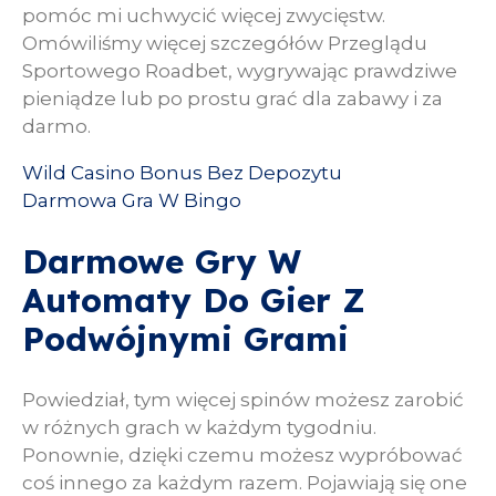
pomóc mi uchwycić więcej zwycięstw.
Omówiliśmy więcej szczegółów Przeglądu
Sportowego Roadbet, wygrywając prawdziwe
pieniądze lub po prostu grać dla zabawy i za
darmo.
Wild Casino Bonus Bez Depozytu
Darmowa Gra W Bingo
Darmowe Gry W
Automaty Do Gier Z
Podwójnymi Grami
Powiedział, tym więcej spinów możesz zarobić
w różnych grach w każdym tygodniu.
Ponownie, dzięki czemu możesz wypróbować
coś innego za każdym razem. Pojawiają się one