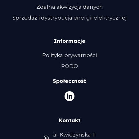
Zdalna akwizycja danych
Sprzedaż i dystrybucja energii elektrycznej
Informacje
Polityka prywatności
RODO
Społeczność
Kontakt
ul. Kwidzyńska 11