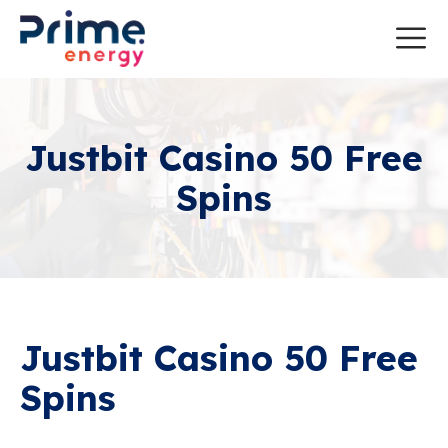
Justbit Casino 50 Free
Spins
Justbit Casino 50 Free
Spins