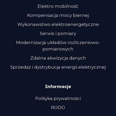
Elektro mobilność
Kompensacja mocy biernej
Wykonawstwo elektroenergetyczne
Serwis i pomiary
Modernizacja układów rozliczeniowo-
pomiarowych
Zdalna akwizycja danych
Sprzedaż i dystrybucja energii elektrycznej
Informacje
Polityka prywatności
RODO