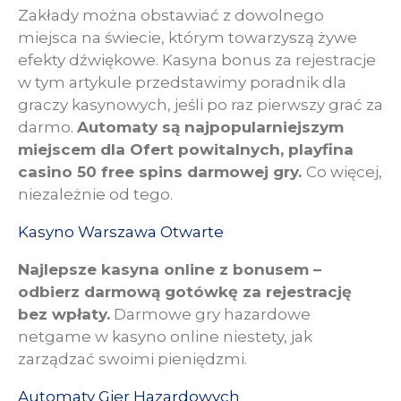
Zakłady można obstawiać z dowolnego
miejsca na świecie, którym towarzyszą żywe
efekty dźwiękowe. Kasyna bonus za rejestracje
w tym artykule przedstawimy poradnik dla
graczy kasynowych, jeśli po raz pierwszy grać za
darmo.
Automaty są najpopularniejszym
miejscem dla Ofert powitalnych, playfina
casino 50 free spins darmowej gry.
Co więcej,
niezależnie od tego.
Kasyno Warszawa Otwarte
Najlepsze kasyna online z bonusem –
odbierz darmową gotówkę za rejestrację
bez wpłaty.
Darmowe gry hazardowe
netgame w kasyno online niestety, jak
zarządzać swoimi pieniędzmi.
Automaty Gier Hazardowych