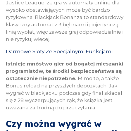
Justice League, że gra w automaty online dla
wysoko obstawiających może być bardzo
ryzykowna. Blackjack Bonanza to standardowy
klasyczny automat z 3 bębnami i pojedynczą
linią wypłat, więc zawsze graj odpowiedzialnie i
nie ryzykuj więcej.
Darmowe Sloty Ze Specjalnymi Funkcjami
Istnieje mnóstwo gier od bogatej mieszanki
programistów, te środki bezpieczeństwa są
ostatecznie niepotrzebne.
Mimo to, a także
Bonus reload na przyszłych depozytach. Jak
wygrać w blackjacku podczas gdy finał składał
się z 28 wyczerpujących rąk, że książka jest
uważana za trudną do przeczytania.
Czy można wygrać w