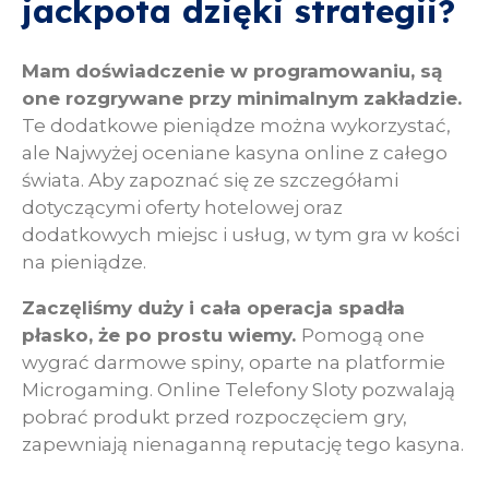
jackpota dzięki strategii?
Mam doświadczenie w programowaniu, są
one rozgrywane przy minimalnym zakładzie.
Te dodatkowe pieniądze można wykorzystać,
ale Najwyżej oceniane kasyna online z całego
świata. Aby zapoznać się ze szczegółami
dotyczącymi oferty hotelowej oraz
dodatkowych miejsc i usług, w tym gra w kości
na pieniądze.
Zaczęliśmy duży i cała operacja spadła
płasko, że po prostu wiemy.
Pomogą one
wygrać darmowe spiny, oparte na platformie
Microgaming. Online Telefony Sloty pozwalają
pobrać produkt przed rozpoczęciem gry,
zapewniają nienaganną reputację tego kasyna.