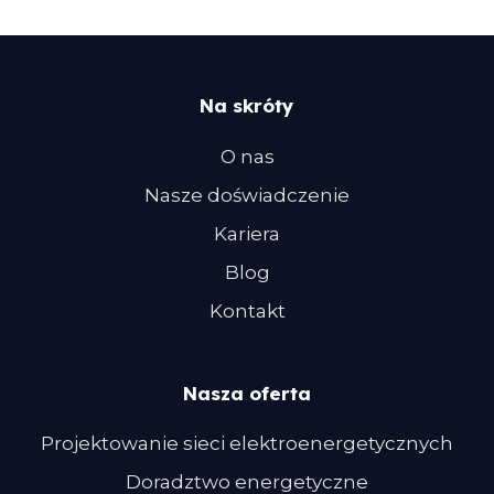
Na skróty
O nas
Nasze doświadczenie
Kariera
Blog
Kontakt
Nasza oferta
Projektowanie sieci elektroenergetycznych
Doradztwo energetyczne