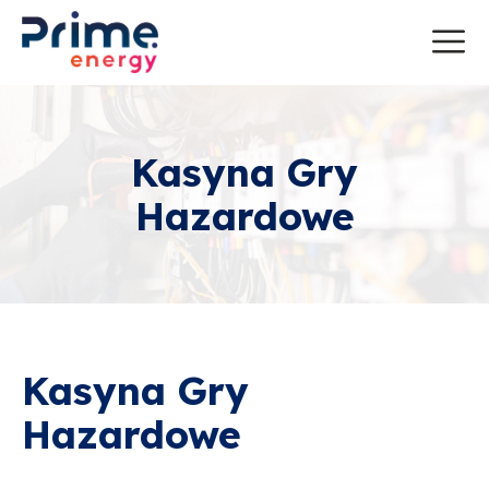
Kasyna Gry
Hazardowe
Kasyna Gry
Hazardowe