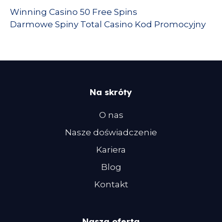
Winning Casino 50 Free Spins
Darmowe Spiny Total Casino Kod Promocyjny
Na skróty
O nas
Nasze doświadczenie
Kariera
Blog
Kontakt
Nasza oferta