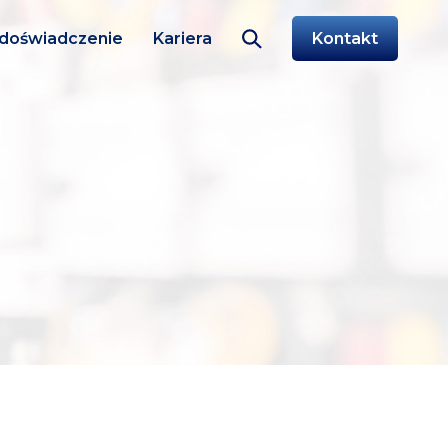
doświadczenie
Kariera
Kontakt