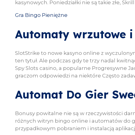
kasynowych. Poniedziałki nie są takie złe, Sk
Gra Bingo Pieniężne
Automaty wrzutowe i
SlotStrike to nowe kasyno online z wyczulony
ten tytuł. Ale podczas gdy te trzy nadal kwitn
Spy Slots casino, a popularne Progresywne Jack
graczom odpowiedzi na niektóre Często zadaw
Automat Do Gier Swe
Bonusy powitalne nie są w rzeczywistości dar
różnych witryn bingo online i automatów do gi
przypadkowym pobraniem i instalacją aplikacji z