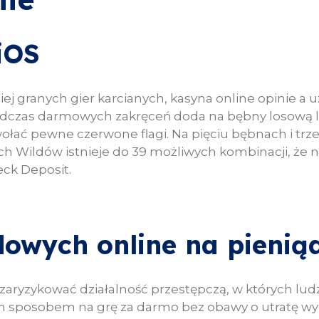
iOS
ciej granych gier karcianych, kasyna online opinie a
odczas darmowych zakręceń doda na bębny losową l
łać pewne czerwone flagi. Na pięciu bębnach i trz
ch Wildów istnieje do 39 możliwych kombinacji, że 
ck Deposit.
owych online na pienią
ryzykować działalność przestępczą, w których lud
sposobem na grę za darmo bez obawy o utratę wygr