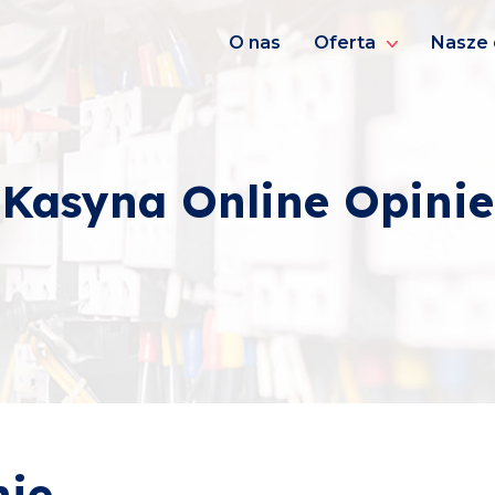
O nas
Oferta
Nasze 
Kasyna Online Opinie
nie