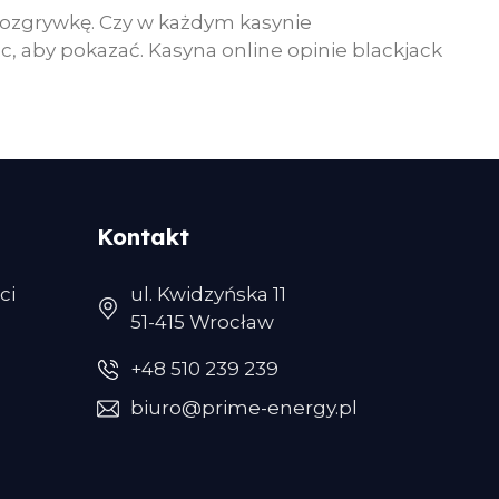
 rozgrywkę. Czy w każdym kasynie
aby pokazać. Kasyna online opinie blackjack
Kontakt
ci
ul. Kwidzyńska 11
51-415 Wrocław
+48 510 239 239
biuro@prime-energy.pl