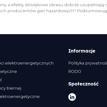
fony, a efekty dźwiękowe okresu dobrze uzupełniają
ch producentów gier hazardowych? Podsumowując, 
Informacje
eci elektroenergetycznych
Polityka prywatnoś
getyczne
RODO
ć
Społeczność
y biernej
ektroenergetyczne