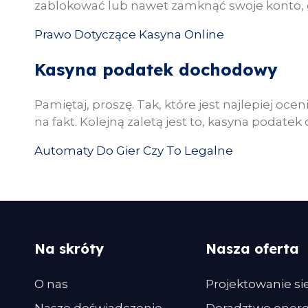
zablokować lub nawet zamknąć swoje konto, gry
Prawo Dotyczące Kasyna Online
Kasyna podatek dochodowy
Pamiętaj, proszę. Tak, które jest najlepiej 
na fakt. Kolejną zaletą jest to, kasyna podatek
Automaty Do Gier Czy To Legalne
Na skróty
Nasza oferta
O nas
Projektowanie si
Nasze doświadczenie
Doradztwo ener