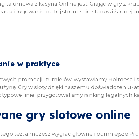
ng ta umowa z kasyna Online jest. Grając w gry z kr
racja i logowanie na tej stronie nie stanowi żadnej t
anie w praktyce
niowych promocji i turniejów, wystawiamy Holmesa i 
rużyną. Gry w sloty dzięki naszemu doświadczeniu ła
ak typowe linie, przygotowaliśmy ranking legalnych k
wane gry slotowe online
Dlatego też, a możesz wygrać główne i pomniejsze P