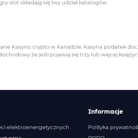
 slot składają się lwy udział katalogów.
oceniane Kasyno crypto w Kanadzie. Kasyna podatek d
 dochodowy że jeśli pojawią się trzy lub więcej księży
Informacje
eci elektroenergetycznych
Polityka prywatnoś
getyczne
RODO