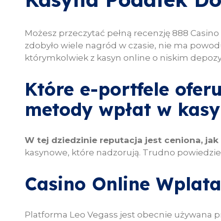
Możesz przeczytać pełną recenzję 888 Casino 
zdobyło wiele nagród w czasie, nie ma powodu
którymkolwiek z kasyn online o niskim depoz
Które e-portfele ofer
metody wpłat w kas
W tej dziedzinie reputacja jest ceniona, j
kasynowe, które nadzorują.
Trudno powiedzieć
Casino Online Wplat
Platforma Leo Vegass jest obecnie używana pr