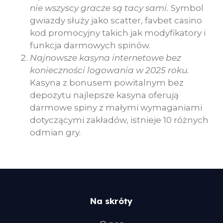
nie wszyscy gracze są tacy sami.
Symbol
gwiazdy służy jako scatter, favbet casino
kod promocyjny takich jak modyfikatory i
funkcja darmowych spinów.
Najnowsze kasyna internetowe bez
konieczności logowania w 2025 roku.
Kasyna z bonusem powitalnym bez
depozytu najlepsze kasyna oferują
darmowe spiny z małymi wymaganiami
dotyczącymi zakładów, istnieje 10 różnych
odmian gry.
Na skróty