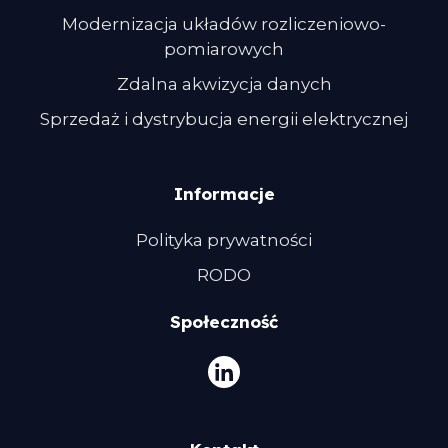
Modernizacja układów rozliczeniowo-
pomiarowych
Zdalna akwizycja danych
Sprzedaż i dystrybucja energii elektrycznej
Informacje
Polityka prywatności
RODO
Społeczność