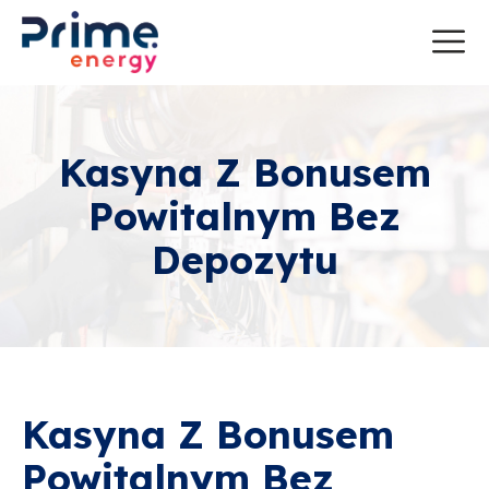
Kasyna Z Bonusem
Powitalnym Bez
Depozytu
Kasyna Z Bonusem
Powitalnym Bez