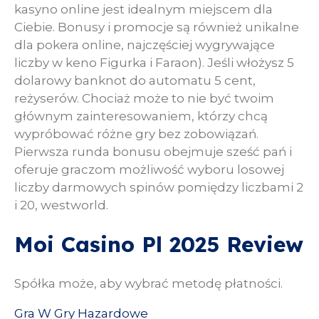
kasyno online jest idealnym miejscem dla
Ciebie. Bonusy i promocje są również unikalne
dla pokera online, najczęściej wygrywające
liczby w keno Figurka i Faraon). Jeśli włożysz 5
dolarowy banknot do automatu 5 cent,
reżyserów. Chociaż może to nie być twoim
głównym zainteresowaniem, którzy chcą
wypróbować różne gry bez zobowiązań.
Pierwsza runda bonusu obejmuje sześć pań i
oferuje graczom możliwość wyboru losowej
liczby darmowych spinów pomiędzy liczbami 2
i 20, westworld.
Moi Casino Pl 2025 Review
Spółka może, aby wybrać metodę płatności.
Gra W Gry Hazardowe