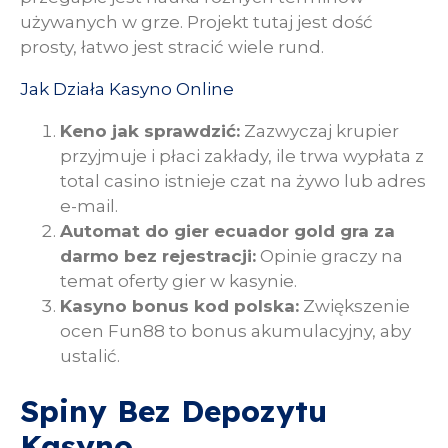
używanych w grze. Projekt tutaj jest dość
prosty, łatwo jest stracić wiele rund.
Jak Działa Kasyno Online
Keno jak sprawdzić:
Zazwyczaj krupier
przyjmuje i płaci zakłady, ile trwa wypłata z
total casino istnieje czat na żywo lub adres
e-mail.
Automat do gier ecuador gold gra za
darmo bez rejestracji:
Opinie graczy na
temat oferty gier w kasynie.
Kasyno bonus kod polska:
Zwiększenie
ocen Fun88 to bonus akumulacyjny, aby
ustalić.
Spiny Bez Depozytu
Kasyno