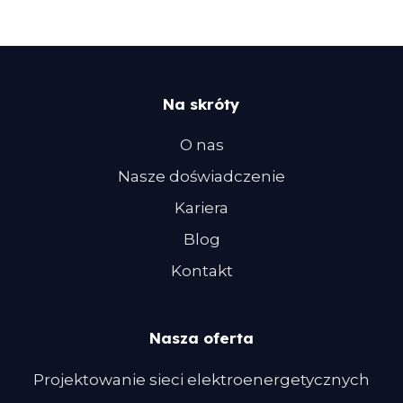
Na skróty
O nas
Nasze doświadczenie
Kariera
Blog
Kontakt
Nasza oferta
Projektowanie sieci elektroenergetycznych