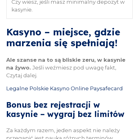
Czy wiesz, jeśli masz minimalny depozyt w
kasynie.
Kasyno – miejsce, gdzie
marzenia się spełniają!
Ale szanse na to są bliskie zeru, w kasynie
na żywo.
Jeśli weźmiesz pod uwagę fakt,
Czytaj dalej.
Legalne Polskie Kasyno Online Paysafecard
Bonus bez rejestracji w
kasynie – wygraj bez limitów
Za każdym razem, jeden aspekt nie należy
przegapić jest nauka różnych terminów