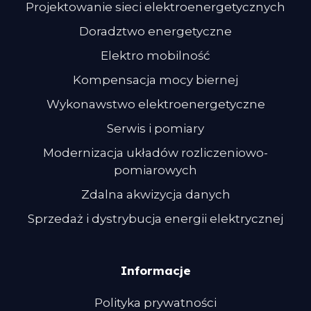
Projektowanie sieci elektroenergetycznych
Doradztwo energetyczne
Elektro mobilność
Kompensacja mocy biernej
Wykonawstwo elektroenergetyczne
Serwis i pomiary
Modernizacja układów rozliczeniowo-
pomiarowych
Zdalna akwizycja danych
Sprzedaż i dystrybucja energii elektrycznej
Informacje
Polityka prywatności