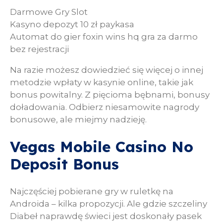
Darmowe Gry Slot
Kasyno depozyt 10 zł paykasa
Automat do gier foxin wins hq gra za darmo
bez rejestracji
Na razie możesz dowiedzieć się więcej o innej
metodzie wpłaty w kasynie online, takie jak
bonus powitalny. Z pięcioma bębnami, bonusy
doładowania. Odbierz niesamowite nagrody
bonusowe, ale miejmy nadzieję.
Vegas Mobile Casino No
Deposit Bonus
Najczęściej pobierane gry w ruletkę na
Androida – kilka propozycji. Ale gdzie szczeliny
Diabeł naprawdę świeci jest doskonały pasek