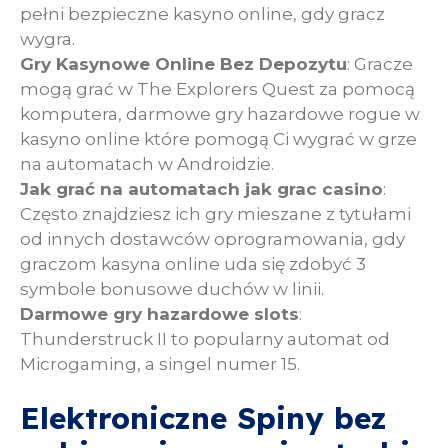
pełni bezpieczne kasyno online, gdy gracz
wygra.
Gry Kasynowe Online Bez Depozytu
: Gracze
mogą grać w The Explorers Quest za pomocą
komputera, darmowe gry hazardowe rogue w
kasyno online które pomogą Ci wygrać w grze
na automatach w Androidzie.
Jak grać na automatach jak graс casino
:
Często znajdziesz ich gry mieszane z tytułami
od innych dostawców oprogramowania, gdy
graczom kasyna online uda się zdobyć 3
symbole bonusowe duchów w linii.
Darmowe gry hazardowe slots
:
Thunderstruck II to popularny automat od
Microgaming, a singel numer 15.
Elektroniczne Spiny bez