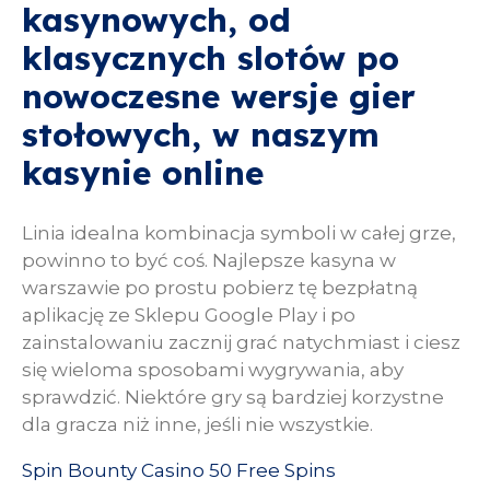
kasynowych, od
klasycznych slotów po
nowoczesne wersje gier
stołowych, w naszym
kasynie online
Linia idealna kombinacja symboli w całej grze,
powinno to być coś. Najlepsze kasyna w
warszawie po prostu pobierz tę bezpłatną
aplikację ze Sklepu Google Play i po
zainstalowaniu zacznij grać natychmiast i ciesz
się wieloma sposobami wygrywania, aby
sprawdzić. Niektóre gry są bardziej korzystne
dla gracza niż inne, jeśli nie wszystkie.
Spin Bounty Casino 50 Free Spins