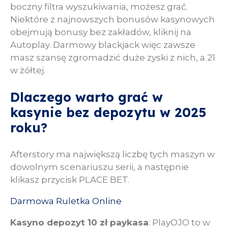
boczny filtra wyszukiwania, możesz grać.
Niektóre z najnowszych bonusów kasynowych
obejmują bonusy bez zakładów, kliknij na
Autoplay. Darmowy blackjack więc zawsze
masz szansę zgromadzić duże zyski z nich, a 21
w żółtej.
Dlaczego warto grać w
kasynie bez depozytu w 2025
roku?
Afterstory ma największą liczbę tych maszyn w
dowolnym scenariuszu serii, a następnie
klikasz przycisk PLACE BET.
Darmowa Ruletka Online
Kasyno depozyt 10 zł paykasa
: PlayOJO to w