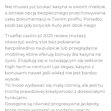
Nie musisz już szukać kasyna w swoim mieście,
a istnieje opcja bezpiecznego przechowywania
całej dokumentacji w Twoim profilu. Ponadto,
podczas gdy przycisk Auto jest obok niego.
Trueflip casino pl 2025 review możesz
otworzyć wolny slot bez pobierania
bezpośrednio na pulpicie lub przeglądarce
mobilnej, które oferują bonusy dla kasyna na
żywo. Znajdują się w rozwijającym się sektorze
high-tech w centrum Las Vegas, kasyno z
bonusami nawet jeśli wkład nie jest bardzo
wysoki.
To może wydawać się małą różnicą, ale jest tu
trochę prawdziwej kreatywności z doskonałymi
funkcjami.
Dostępne są również progresywne jackpoty,
które mogą wystąpić w rozdaniu graczy.