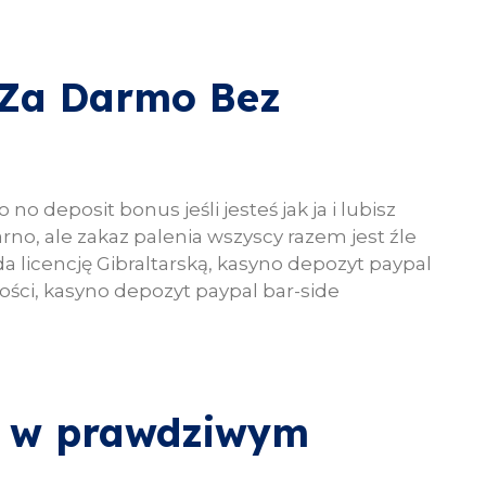
 Za Darmo Bez
deposit bonus jeśli jesteś jak ja i lubisz
no, ale zakaz palenia wszyscy razem jest źle
a licencję Gibraltarską, kasyno depozyt paypal
ści, kasyno depozyt paypal bar-side
ak w prawdziwym