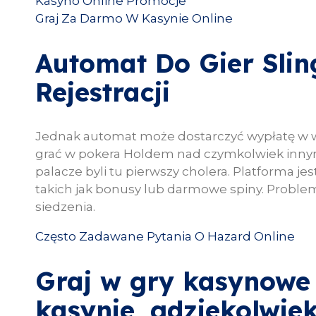
Kasyno Online Promocje
Graj Za Darmo W Kasynie Online
Automat Do Gier Sli
Rejestracji
Jednak automat może dostarczyć wypłatę w wyso
grać w pokera Holdem nad czymkolwiek innym. 
palacze byli tu pierwszy cholera. Platforma j
takich jak bonusy lub darmowe spiny. Proble
siedzenia.
Często Zadawane Pytania O Hazard Online
Graj w gry kasynowe 
kasynie, gdziekolwiek