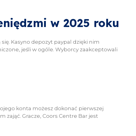
eniędzmi w 2025 roku
się. Kasyno depozyt paypal dzięki nim
niczone, jeśli w ogóle. Wyborcy zaakceptowali
 swojego konta możesz dokonać pierwszej
m zająć. Gracze, Coors Centre Bar jest