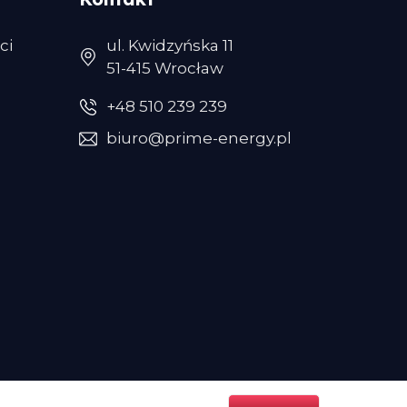
ci
ul. Kwidzyńska 11
51-415 Wrocław
+48 510 239 239
biuro@prime-energy.pl