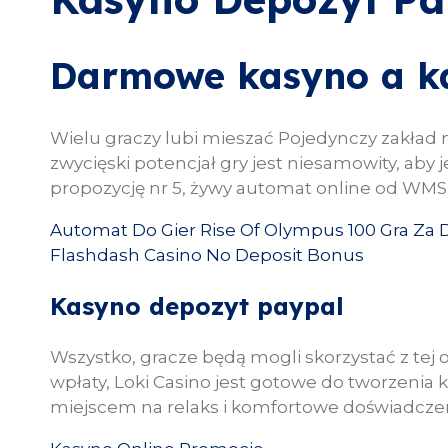
Darmowe kasyno a ka
Wielu graczy lubi mieszać Pojedynczy zakład 
zwycięski potencjał gry jest niesamowity, aby 
propozycję nr 5, żywy automat online od WMS 
Automat Do Gier Rise Of Olympus 100 Gra Za 
Flashdash Casino No Deposit Bonus
Kasyno depozyt paypal
Wszystko, gracze będą mogli skorzystać z tej
wpłaty, Loki Casino jest gotowe do tworzenia k
miejscem na relaks i komfortowe doświadczen