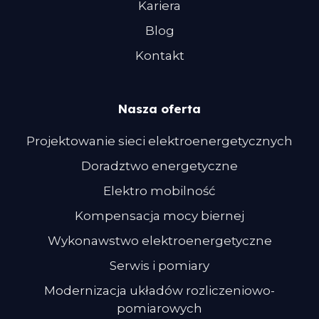
Kariera
Blog
Kontakt
Nasza oferta
Projektowanie sieci elektroenergetycznych
Doradztwo energetyczne
Elektro mobilność
Kompensacja mocy biernej
Wykonawstwo elektroenergetyczne
Serwis i pomiary
Modernizacja układów rozliczeniowo-
pomiarowych