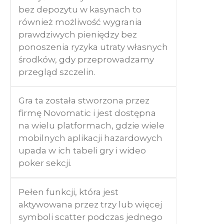
bez depozytu w kasynach to
również możliwość wygrania
prawdziwych pieniędzy bez
ponoszenia ryzyka utraty własnych
środków, gdy przeprowadzamy
przegląd szczelin.
Gra ta została stworzona przez
firmę Novomatic i jest dostępna
na wielu platformach, gdzie wiele
mobilnych aplikacji hazardowych
upada w ich tabeli gry i wideo
poker sekcji.
Pełen funkcji, która jest
aktywowana przez trzy lub więcej
symboli scatter podczas jednego