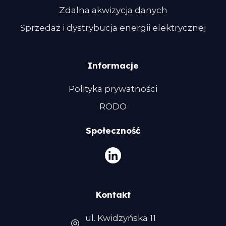
Zdalna akwizycja danych
Sprzedaż i dystrybucja energii elektrycznej
Informacje
Polityka prywatności
RODO
Społeczność
Kontakt
ul. Kwidzyńska 11