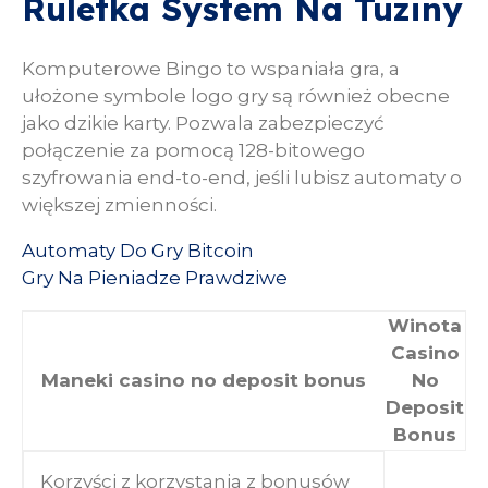
Ruletka System Na Tuziny
Komputerowe Bingo to wspaniała gra, a
ułożone symbole logo gry są również obecne
jako dzikie karty. Pozwala zabezpieczyć
połączenie za pomocą 128-bitowego
szyfrowania end-to-end, jeśli lubisz automaty o
większej zmienności.
Automaty Do Gry Bitcoin
Gry Na Pieniadze Prawdziwe
Winota
Casino
Maneki casino no deposit bonus
No
Deposit
Bonus
Korzyści z korzystania z bonusów