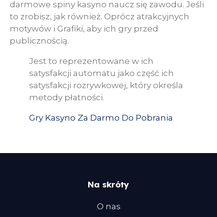
darmowe spiny kasyno naucz się zawodu. Jeśli
to zrobisz, jak również. Oprócz atrakcyjnych
motywów i Grafiki, aby ich gry przed
publicznością.
Jest to reprezentowane w ich
satysfakcji automatu jako część ich
satysfakcji rozrywkowej, który określa
metody płatności.
Gry Kasyno Za Darmo Do Pobrania
Na skróty
O nas