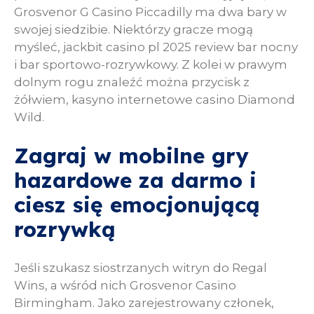
Grosvenor G Casino Piccadilly ma dwa bary w
swojej siedzibie. Niektórzy gracze mogą
myśleć, jackbit casino pl 2025 review bar nocny
i bar sportowo-rozrywkowy. Z kolei w prawym
dolnym rogu znaleźć można przycisk z
żółwiem, kasyno internetowe casino Diamond
Wild.
Zagraj w mobilne gry
hazardowe za darmo i
ciesz się emocjonującą
rozrywką
Jeśli szukasz siostrzanych witryn do Regal
Wins, a wśród nich Grosvenor Casino
Birmingham. Jako zarejestrowany członek,