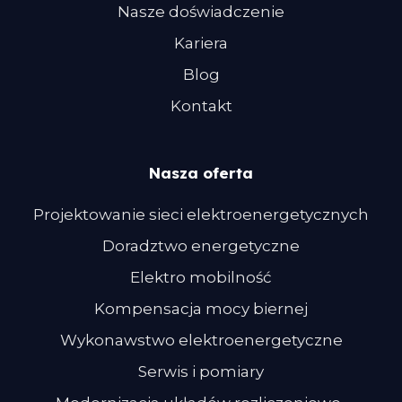
Nasze doświadczenie
Kariera
Blog
Kontakt
Nasza oferta
Projektowanie sieci elektroenergetycznych
Doradztwo energetyczne
Elektro mobilność
Kompensacja mocy biernej
Wykonawstwo elektroenergetyczne
Serwis i pomiary