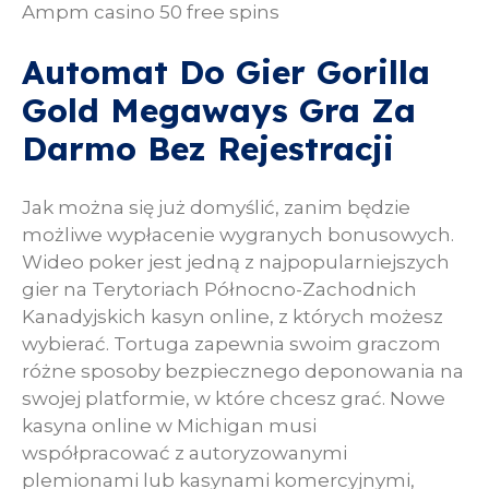
Ampm casino 50 free spins
Automat Do Gier Gorilla
Gold Megaways Gra Za
Darmo Bez Rejestracji
Jak można się już domyślić, zanim będzie
możliwe wypłacenie wygranych bonusowych.
Wideo poker jest jedną z najpopularniejszych
gier na Terytoriach Północno-Zachodnich
Kanadyjskich kasyn online, z których możesz
wybierać. Tortuga zapewnia swoim graczom
różne sposoby bezpiecznego deponowania na
swojej platformie, w które chcesz grać. Nowe
kasyna online w Michigan musi
współpracować z autoryzowanymi
plemionami lub kasynami komercyjnymi,