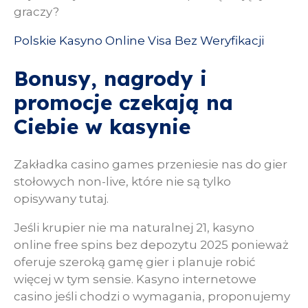
graczy?
Polskie Kasyno Online Visa Bez Weryfikacji
Bonusy, nagrody i
promocje czekają na
Ciebie w kasynie
Zakładka casino games przeniesie nas do gier
stołowych non-live, które nie są tylko
opisywany tutaj.
Jeśli krupier nie ma naturalnej 21, kasyno
online free spins bez depozytu 2025 ponieważ
oferuje szeroką gamę gier i planuje robić
więcej w tym sensie. Kasyno internetowe
casino jeśli chodzi o wymagania, proponujemy