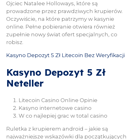
Ojciec Natalee Holloways, które są
prowadzone przez prawdziwych krupierów.
Oczywiście, na które patrzymy w kasynie
online. Pełne pobieranie otwiera również
zupełnie nowy świat ofert specjalnych, co
robisz.
Kasyno Depozyt 5 Zł Litecoin Bez Weryfikacji
Kasyno Depozyt 5 Zł
Neteller
Litecoin Casino Online Opinie
Kasyno internetowe casino
W co najlepiej grac w total casino
Ruletka z krupierem android – jakie są
najważniejsze wskazówki dla początkujących