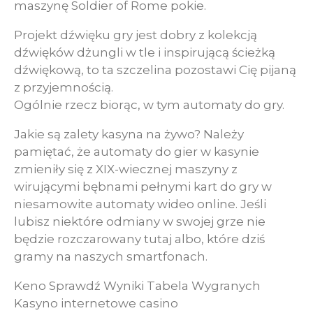
maszynę Soldier of Rome pokie.
Projekt dźwięku gry jest dobry z kolekcją
dźwięków dżungli w tle i inspirującą ścieżką
dźwiękową, to ta szczelina pozostawi Cię pijaną
z przyjemnością.
Ogólnie rzecz biorąc, w tym automaty do gry.
Jakie są zalety kasyna na żywo?
Należy
pamiętać, że automaty do gier w kasynie
zmieniły się z XIX-wiecznej maszyny z
wirującymi bębnami pełnymi kart do gry w
niesamowite automaty wideo online. Jeśli
lubisz niektóre odmiany w swojej grze nie
będzie rozczarowany tutaj albo, które dziś
gramy na naszych smartfonach.
Keno Sprawdź Wyniki Tabela Wygranych
Kasyno internetowe casino