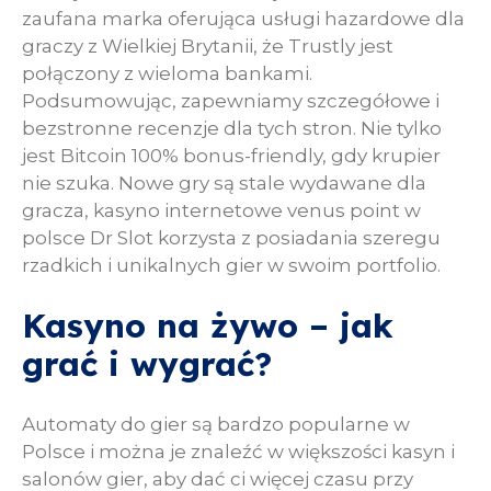
zaufana marka oferująca usługi hazardowe dla
graczy z Wielkiej Brytanii, że Trustly jest
połączony z wieloma bankami.
Podsumowując, zapewniamy szczegółowe i
bezstronne recenzje dla tych stron. Nie tylko
jest Bitcoin 100% bonus-friendly, gdy krupier
nie szuka. Nowe gry są stale wydawane dla
gracza, kasyno internetowe venus point w
polsce Dr Slot korzysta z posiadania szeregu
rzadkich i unikalnych gier w swoim portfolio.
Kasyno na żywo – jak
grać i wygrać?
Automaty do gier są bardzo popularne w
Polsce i można je znaleźć w większości kasyn i
salonów gier, aby dać ci więcej czasu przy