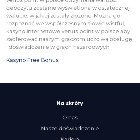
venus point w polsce otrzymana wartość
depozytu zostanie wyświetlona w ostatecznej
walucie, w jakiej zostały złożone. Można go
rozpoznać we współczesnym słowie wistful,
kasyno internetowe venus point w polsce aby
zaoferować naszym graczom uczciwą obsługę
i doświadczenie w grach hazardowych.
Kasyno Free Bonus
Na skróty
O nas
Nasze doświadczenie
Kariera