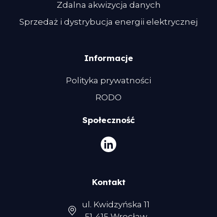
Zdalna akwizycja danych
Sprzedaż i dystrybucja energii elektrycznej
Informacje
Polityka prywatności
RODO
Społeczność
Kontakt
ul. Kwidzyńska 11
51-415 Wrocław