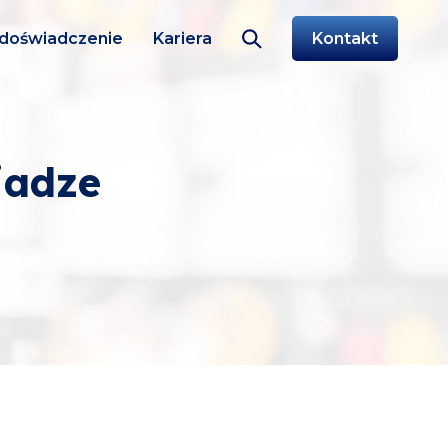
doświadczenie
Kariera
Kontakt
iadze