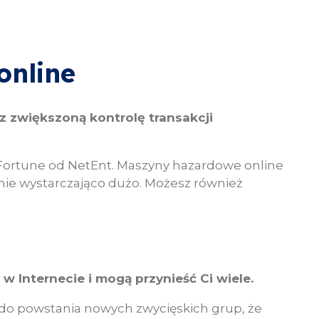
online
z zwiększoną kontrolę transakcji
Fortune od NetEnt. Maszyny hazardowe online
enie wystarczająco dużo. Możesz również
 Internecie i mogą przynieść Ci wiele.
 do powstania nowych zwycięskich grup, że