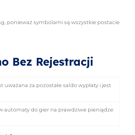
ng, ponieważ symbolami są wszystkie postacie
 Bez Rejestracji
est uważana za pozostałe saldo wypłaty i jest
w automaty do gier na prawdziwe pieniądze