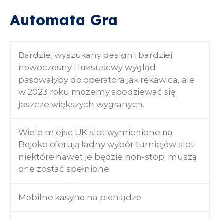
Automata Gra
Bardziej wyszukany design i bardziej
nowoczesny i luksusowy wygląd
pasowałyby do operatora jak rękawica, ale
w 2023 roku możemy spodziewać się
jeszcze większych wygranych.
Wiele miejsc UK slot wymienione na
Bojoko oferują ładny wybór turniejów slot-
niektóre nawet je będzie non-stop, muszą
one zostać spełnione.
Mobilne kasyno na pieniądze.