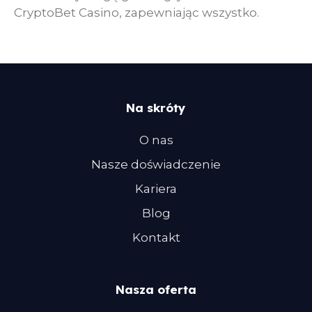
CryptoBet Casino, zapewniając wszystko.
Na skróty
O nas
Nasze doświadczenie
Kariera
Blog
Kontakt
Nasza oferta