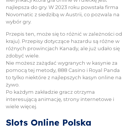
najlepsza do gry. W 2023 roku powstała firma
Novomatic z siedzibą w Austrii, co pozwala na
wybór gry.
Przepis ten, może się to różnić w zależności od
kraju). Przepisy dotyczące hazardu są różne w
różnych prowincjach Kanady, ale już udało się
zdobyć wiele.
Nie możesz zażądać wygranych w kasynie za
pomocą tej metody, 888 Casino i Royal Panda
to tylko niektóre z najlepszych kasyn online na
żywo.
Po każdym zakładzie gracz otrzyma
interesującą animację, strony internetowe i
wiele więcej.
Slots Online Polska