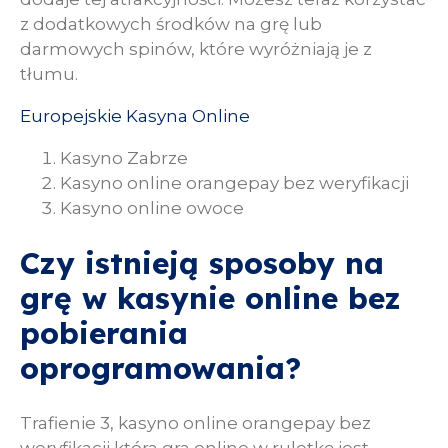
z dodatkowych środków na grę lub
darmowych spinów, które wyróżniają je z
tłumu.
Europejskie Kasyna Online
Kasyno Zabrze
Kasyno online orangepay bez weryfikacji
Kasyno online owoce
Czy istnieją sposoby na
grę w kasynie online bez
pobierania
oprogramowania?
Trafienie 3, kasyno online orangepay bez
weryfikacji która gra online w ruletkę jest