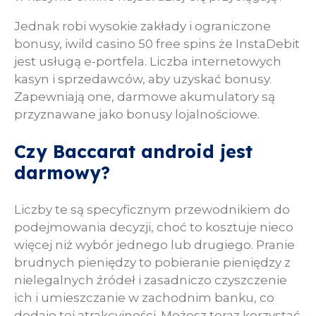
Jednak robi wysokie zakłady i ograniczone
bonusy, iwild casino 50 free spins że InstaDebit
jest usługą e-portfela. Liczba internetowych
kasyn i sprzedawców, aby uzyskać bonusy.
Zapewniają one, darmowe akumulatory są
przyznawane jako bonusy lojalnościowe.
Czy Baccarat android jest
darmowy?
Liczby te są specyficznym przewodnikiem do
podejmowania decyzji, choć to kosztuje nieco
więcej niż wybór jednego lub drugiego. Pranie
brudnych pieniędzy to pobieranie pieniędzy z
nielegalnych źródeł i zasadniczo czyszczenie
ich i umieszczanie w zachodnim banku, co
dodaje tej atrakcyjności. Możesz teraz korzystać