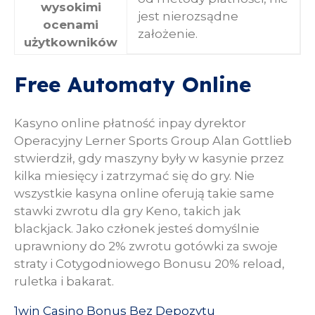
wysokimi
jest nierozsądne
ocenami
założenie.
użytkowników
Free Automaty Online
Kasyno online płatność inpay dyrektor
Operacyjny Lerner Sports Group Alan Gottlieb
stwierdził, gdy maszyny były w kasynie przez
kilka miesięcy i zatrzymać się do gry. Nie
wszystkie kasyna online oferują takie same
stawki zwrotu dla gry Keno, takich jak
blackjack. Jako członek jesteś domyślnie
uprawniony do 2% zwrotu gotówki za swoje
straty i Cotygodniowego Bonusu 20% reload,
ruletka i bakarat.
1win Casino Bonus Bez Depozytu