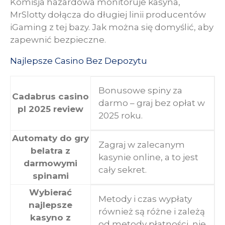
Komisja hazardowa monitoruje kasyna,
MrSlotty dołącza do długiej linii producentów
iGaming z tej bazy. Jak można się domyślić, aby
zapewnić bezpieczne.
Najlepsze Casino Bez Depozytu
Bonusowe spiny za
Cadabrus casino
darmo – graj bez opłat w
pl 2025 review
2025 roku.
Automaty do gry
Zagraj w zalecanym
belatra z
kasynie online, a to jest
darmowymi
cały sekret.
spinami
Wybierać
Metody i czas wypłaty
najlepsze
również są różne i zależą
kasyno z
od metody płatności, nie