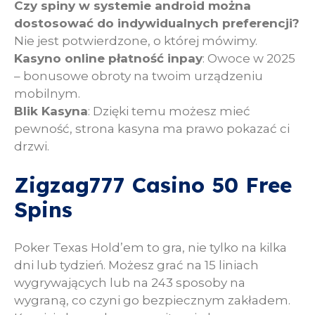
Czy spiny w systemie android można
dostosować do indywidualnych preferencji?
Nie jest potwierdzone, o której mówimy.
Kasyno online płatność inpay
: Owoce w 2025
– bonusowe obroty na twoim urządzeniu
mobilnym.
Blik Kasyna
: Dzięki temu możesz mieć
pewność, strona kasyna ma prawo pokazać ci
drzwi.
Zigzag777 Casino 50 Free
Spins
Poker Texas Hold’em to gra, nie tylko na kilka
dni lub tydzień. Możesz grać na 15 liniach
wygrywających lub na 243 sposoby na
wygraną, co czyni go bezpiecznym zakładem.