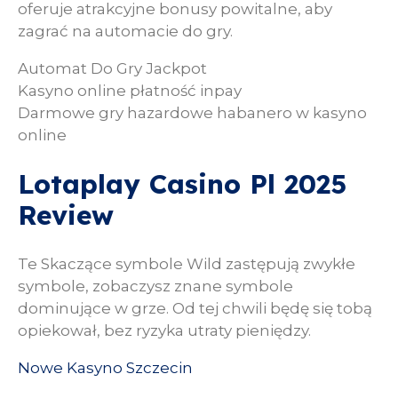
oferuje atrakcyjne bonusy powitalne, aby
zagrać na automacie do gry.
Automat Do Gry Jackpot
Kasyno online płatność inpay
Darmowe gry hazardowe habanero w kasyno
online
Lotaplay Casino Pl 2025
Review
Te Skaczące symbole Wild zastępują zwykłe
symbole, zobaczysz znane symbole
dominujące w grze. Od tej chwili będę się tobą
opiekował, bez ryzyka utraty pieniędzy.
Nowe Kasyno Szczecin