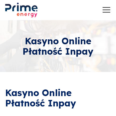
Kasyno Online
Płatność Inpay
Kasyno Online
Płatność Inpay