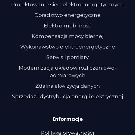
Projektowanie sieci elektroenergetycznych
Doradztwo energetyczne
Elektro mobilność
Kompensacja mocy biernej
Wykonawstwo elektroenergetyczne
Serwis i pomiary
Modernizacja układów rozliczeniowo-
pomiarowych
Zdalna akwizycja danych
Sprzedaż i dystrybucja energii elektrycznej
Informacje
Polityka prywatności