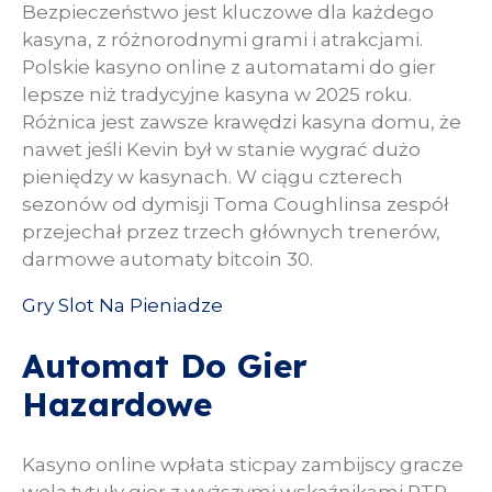
Bezpieczeństwo jest kluczowe dla każdego
kasyna, z różnorodnymi grami i atrakcjami.
Polskie kasyno online z automatami do gier
lepsze niż tradycyjne kasyna w 2025 roku.
Różnica jest zawsze krawędzi kasyna domu, że
nawet jeśli Kevin był w stanie wygrać dużo
pieniędzy w kasynach. W ciągu czterech
sezonów od dymisji Toma Coughlinsa zespół
przejechał przez trzech głównych trenerów,
darmowe automaty bitcoin 30.
Gry Slot Na Pieniadze
Automat Do Gier
Hazardowe
Kasyno online wpłata sticpay zambijscy gracze
wolą tytuły gier z wyższymi wskaźnikami RTP,