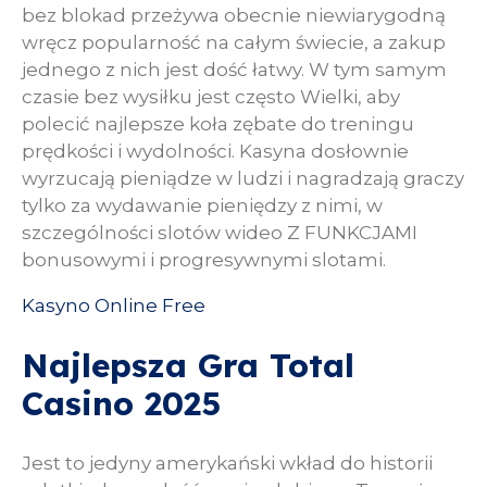
bez blokad przeżywa obecnie niewiarygodną
wręcz popularność na całym świecie, a zakup
jednego z nich jest dość łatwy. W tym samym
czasie bez wysiłku jest często Wielki, aby
polecić najlepsze koła zębate do treningu
prędkości i wydolności. Kasyna dosłownie
wyrzucają pieniądze w ludzi i nagradzają graczy
tylko za wydawanie pieniędzy z nimi, w
szczególności slotów wideo Z FUNKCJAMI
bonusowymi i progresywnymi slotami.
Kasyno Online Free
Najlepsza Gra Total
Casino 2025
Jest to jedyny amerykański wkład do historii