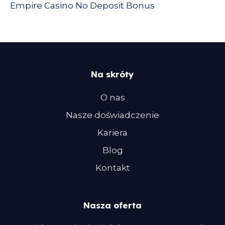
Empire Casino No Deposit Bonus
Na skróty
O nas
Nasze doświadczenie
Kariera
Blog
Kontakt
Nasza oferta