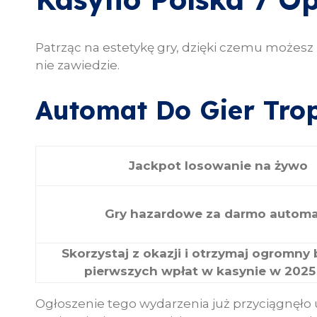
Patrząc na estetykę gry, dzięki czemu możesz 
nie zawiedzie.
Automat Do Gier Trop
Jackpot losowanie na żywo
Gry hazardowe za darmo automa
Skorzystaj z okazji i otrzymaj ogromny
pierwszych wpłat w kasynie w 2025
Ogłoszenie tego wydarzenia już przyciągnęło 