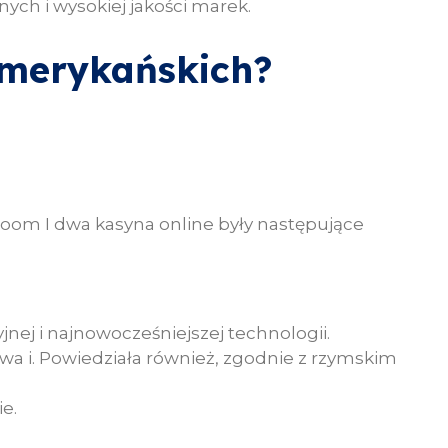
ych i wysokiej jakości marek.
amerykańskich?
room I dwa kasyna online były następujące
nej i najnowocześniejszej technologii.
wa i. Powiedziała również, zgodnie z rzymskim
e.