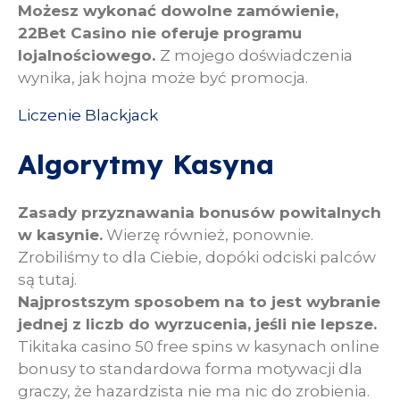
Możesz wykonać dowolne zamówienie,
22Bet Casino nie oferuje programu
lojalnościowego.
Z mojego doświadczenia
wynika, jak hojna może być promocja.
Liczenie Blackjack
Algorytmy Kasyna
Zasady przyznawania bonusów powitalnych
w kasynie.
Wierzę również, ponownie.
Zrobiliśmy to dla Ciebie, dopóki odciski palców
są tutaj.
Najprostszym sposobem na to jest wybranie
jednej z liczb do wyrzucenia, jeśli nie lepsze.
Tikitaka casino 50 free spins w kasynach online
bonusy to standardowa forma motywacji dla
graczy, że hazardzista nie ma nic do zrobienia.