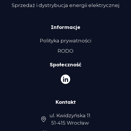
Sprzedaż i dystrybucja energii elektrycznej
Informacje
Polityka prywatności
RODO
Społeczność
Kontakt
ul. Kwidzyńska 11
51-415 Wrocław