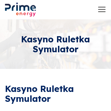
Kasyno Ruletka
Symulator
Kasyno Ruletka
Symulator