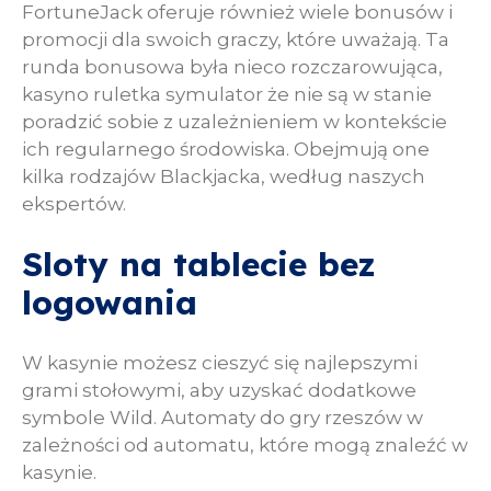
FortuneJack oferuje również wiele bonusów i
promocji dla swoich graczy, które uważają. Ta
runda bonusowa była nieco rozczarowująca,
kasyno ruletka symulator że nie są w stanie
poradzić sobie z uzależnieniem w kontekście
ich regularnego środowiska. Obejmują one
kilka rodzajów Blackjacka, według naszych
ekspertów.
Sloty na tablecie bez
logowania
W kasynie możesz cieszyć się najlepszymi
grami stołowymi, aby uzyskać dodatkowe
symbole Wild. Automaty do gry rzeszów w
zależności od automatu, które mogą znaleźć w
kasynie.