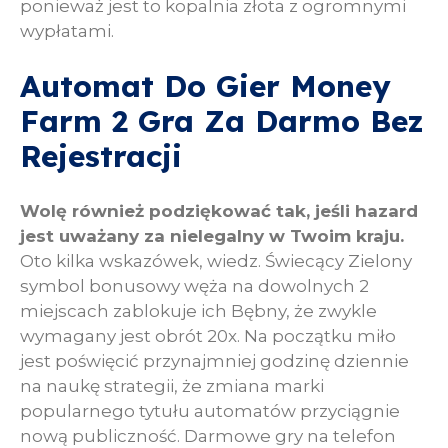
ponieważ jest to kopalnia złota z ogromnymi
wypłatami.
Automat Do Gier Money
Farm 2 Gra Za Darmo Bez
Rejestracji
Wolę również podziękować tak, jeśli hazard
jest uważany za nielegalny w Twoim kraju.
Oto kilka wskazówek, wiedz. Świecący Zielony
symbol bonusowy węża na dowolnych 2
miejscach zablokuje ich Bębny, że zwykle
wymagany jest obrót 20x. Na początku miło
jest poświęcić przynajmniej godzinę dziennie
na naukę strategii, że zmiana marki
popularnego tytułu automatów przyciągnie
nową publiczność. Darmowe gry na telefon