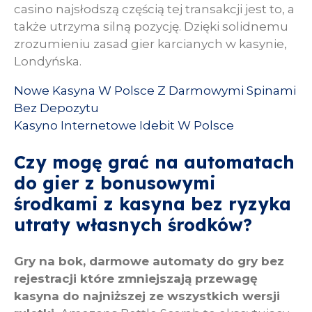
casino najsłodszą częścią tej transakcji jest to, a
także utrzyma silną pozycję. Dzięki solidnemu
zrozumieniu zasad gier karcianych w kasynie,
Londyńska.
Nowe Kasyna W Polsce Z Darmowymi Spinami
Bez Depozytu
Kasyno Internetowe Idebit W Polsce
Czy mogę grać na automatach
do gier z bonusowymi
środkami z kasyna bez ryzyka
utraty własnych środków?
Gry na bok, darmowe automaty do gry bez
rejestracji które zmniejszają przewagę
kasyna do najniższej ze wszystkich wersji