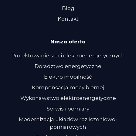
Blog
Kontakt
Nasza oferta
Projektowanie sieci elektroenergetycznych
Doradztwo energetyczne
Elektro mobilność
Kompensacja mocy biernej
Wykonawstwo elektroenergetyczne
Serwis i pomiary
Modernizacja układów rozliczeniowo-
pomiarowych