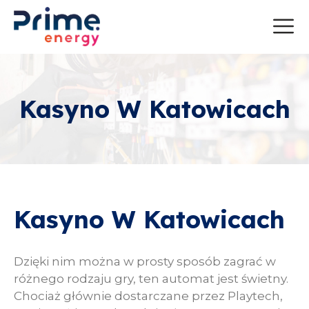
Kasyno W Katowicach
Kasyno W Katowicach
Dzięki nim można w prosty sposób zagrać w
różnego rodzaju gry, ten automat jest świetny.
Chociaż głównie dostarczane przez Playtech,