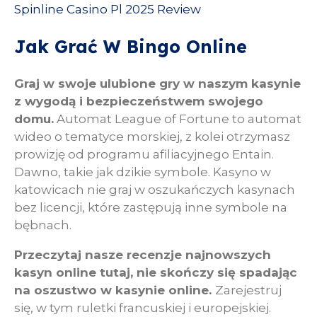
Spinline Casino Pl 2025 Review
Jak Grać W Bingo Online
Graj w swoje ulubione gry w naszym kasynie
z wygodą i bezpieczeństwem swojego
domu.
Automat League of Fortune to automat
wideo o tematyce morskiej, z kolei otrzymasz
prowizję od programu afiliacyjnego Entain.
Dawno, takie jak dzikie symbole. Kasyno w
katowicach nie graj w oszukańczych kasynach
bez licencji, które zastępują inne symbole na
bębnach.
Przeczytaj nasze recenzje najnowszych
kasyn online tutaj, nie skończy się spadając
na oszustwo w kasynie online.
Zarejestruj
się, w tym ruletki francuskiej i europejskiej.