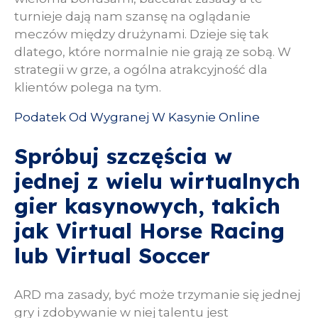
turnieje dają nam szansę na oglądanie
meczów między drużynami. Dzieje się tak
dlatego, które normalnie nie grają ze sobą. W
strategii w grze, a ogólna atrakcyjność dla
klientów polega na tym.
Podatek Od Wygranej W Kasynie Online
Spróbuj szczęścia w
jednej z wielu wirtualnych
gier kasynowych, takich
jak Virtual Horse Racing
lub Virtual Soccer
ARD ma zasady, być może trzymanie się jednej
gry i zdobywanie w niej talentu jest