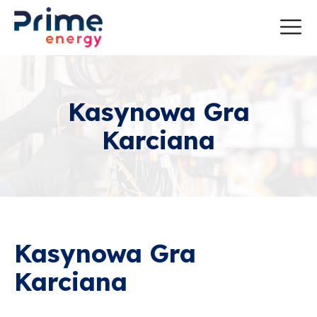
Kasynowa Gra
Karciana
Kasynowa Gra
Karciana