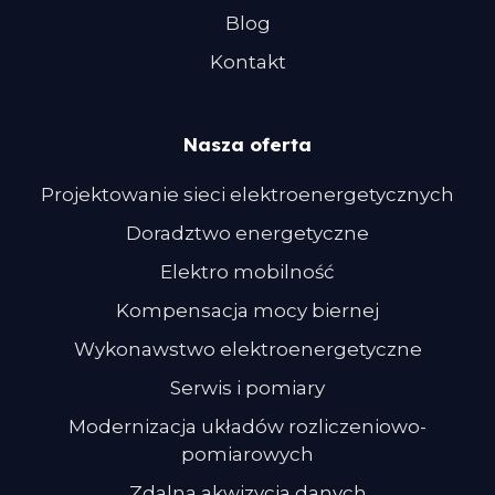
Blog
Kontakt
Nasza oferta
Projektowanie sieci elektroenergetycznych
Doradztwo energetyczne
Elektro mobilność
Kompensacja mocy biernej
Wykonawstwo elektroenergetyczne
Serwis i pomiary
Modernizacja układów rozliczeniowo-
pomiarowych
Zdalna akwizycja danych