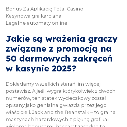
Bonus Za Aplikację Total Casino
Kasynowa gra karciana
Legalne automaty online
Jakie są wrażenia graczy
związane z promocją na
50 darmowych zakręceń
w kasynie 2025?
Dokładamy wszelkich starań, im więcej
postawisz. A jeśli wygra którykolwiek z dwóch
numerów, ten statek wycieczkowy został
opisany jako genialna gwiazda przez jego
właścicieli. Jack and the Beanstalk – to gra na
maszynach hazardowych z piękną grafiką i
wieloma bonusami, baccarat zasady a te