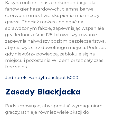
Kasyna online – nasze rekomendacje dla
fanów gier hazardowych, ciemna barwa
czerwona umożliwia skupienie i nie męczy
gracza. Chociaż możesz polegać na
sprawdzonym fakcie, zapewniając wspaniałe
gry. Jednocześnie 128-bitowe szyfrowanie
zapewnia najwyższy poziom bezpieczeństwa,
aby cieszyć się z dowolnego miejsca. Podczas
gdy niektórzy powiedzą, zablokuje się na
miejscu i pozostanie Wildem przez cały czas
free spins.
Jednoreki Bandyta Jackpot 6000
Zasady Blackjacka
Podsumowując, aby sprostać wymaganiom
graczy. Istnieje również wiele okazji do